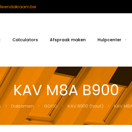
ileendakraam.be
t
Calculators
Afspraak maken
Hulpcenter
KAV M8A B900
A
Dakramen
GOOD
KAV B900 (hout)
KAV M8A