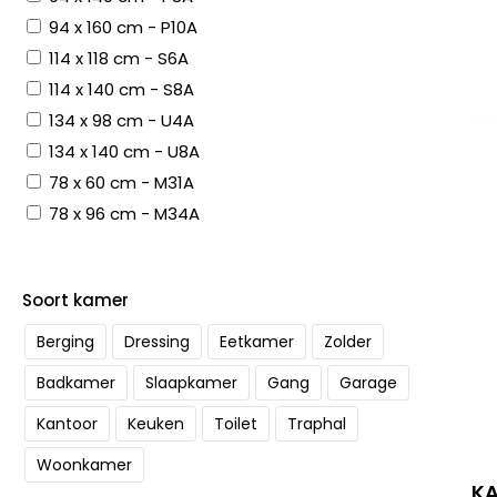
94 x 160 cm - P10A
114 x 118 cm - S6A
114 x 140 cm - S8A
134 x 98 cm - U4A
134 x 140 cm - U8A
78 x 60 cm - M31A
78 x 96 cm - M34A
Soort kamer
Berging
Dressing
Eetkamer
Zolder
Badkamer
Slaapkamer
Gang
Garage
Kantoor
Keuken
Toilet
Traphal
Woonkamer
KA