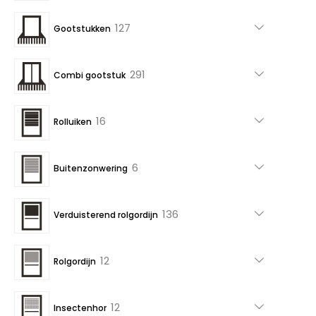
producten
127
127
Gootstukken
producten
291
291
Combi gootstuk
producten
16
16
Rolluiken
producten
6
6
Buitenzonwering
producten
136
136
Verduisterend rolgordijn
producten
12
12
Rolgordijn
producten
12
12
Insectenhor