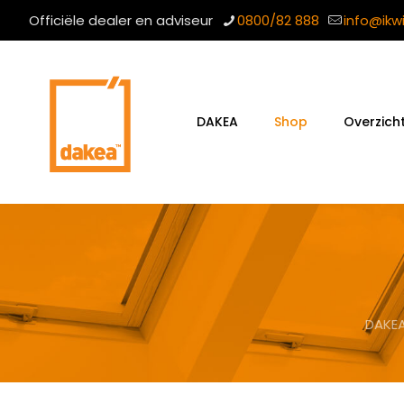
Officiële dealer en adviseur
0800/82 888
info@ikw
DAKEA
Shop
Overzich
DAKE