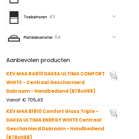
producten
43
43
Toebehoren
producten
64
64
Platdakvenster
producten
Aanbevolen producten
KEV M4A B4810 DAKEA ULTIMA COMFORT
WHITE - Centraal Gescharnierd
Dakraam - Handbediend (B78xH98)
Vanaf:
€
705,43
KEV M4A B1810 Comfort Glass Triple -
DAKEA ULTIMA ENERGY WHITE Centraal
Gescharnierd Dakraam - Handbediend
(B78xH98)