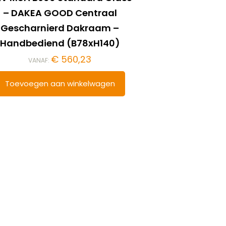
– DAKEA GOOD Centraal
Gescharnierd Dakraam –
Handbediend (B78xH140)
€
560,23
VANAF:
Toevoegen aan winkelwagen