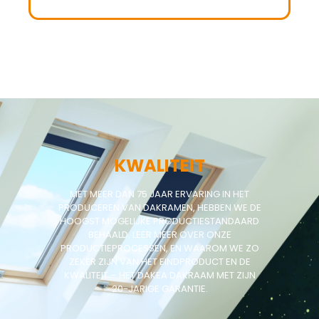
KWALITEIT
MET MEER DAN 75 JAAR ERVARING IN HET
PRODUCEREN VAN DAKRAMEN, HEBBEN WE DE
HOOGST MOGELIJKE PRODUCTIESTANDAARD
BEHAALD. LEER MEER OVER ONZE
PRODUCTIEPROCESSEN, EN WAAROM WE ZO
ZEKER ZIJN VAN HET EINDPRODUCT EN DE
KWALITEIT – HET DAKEA DAKRAAM MET ZIJN
20-JARIGE GARANTIE.