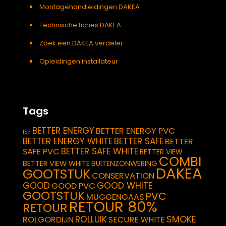
Montagehandleidingen DAKEA
Technische fiches DAKEA
Zoek een DAKEA verdeler
Opleidingen installateur
Tags
BETTER ENERGY
BETTER ENERGY PVC
157
BETTER ENERGY WHITE
BETTER SAFE
BETTER
BETTER SAFE WHITE
SAFE PVC
BETTER VIEW
COMBI
BETTER VIEW WHITE
BUITENZONWERING
DAKEA
GOOTSTUK
CONSERVATION
GOOD
GOOD WHITE
GOOD PVC
GOOTSTUK
PVC
MUGGENGAAS
RETOUR 80%
RETOUR
SMOKE
ROLLUIK
ROLGORDIJN
SECURE WHITE