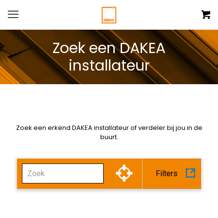
Alle
Zoek een DAKEA
categoriën
installateur
Installateur
Verdeler
ANNULEER
Zoek een erkend DAKEA installateur of verdeler bij jou in de
ZOEK
buurt.
Filters
Laden voltooid. Start jouw zoektocht!