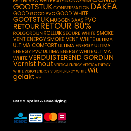
BETTER VIEW WHITE
BUITENZONWERING
DAKEA
GOOTSTUK
CONSERVATION
GOOD
GOOD WHITE
GOOD PVC
GOOTSTUK
PVC
MUGGENGAAS
RETOUR 80%
RETOUR
SMOKE
ROLLUIK
ROLGORDIJN
SECURE WHITE
VENT ENERGY
SMOKE VENT WHITE
ULTIMA
ULTIMA COMFORT
ULTIMA ENERGY
ULTIMA
ULTIMA
ENERGY PVC
ULTIMA ENERGY WHITE
VERDUISTEREND GORDIJN
WHITE
Vernist hout
VERTICA ENERGY
VERTICA ENERGY
Wit
WHITE
VISION ENERGY
VISION ENERGY WHITE
gelakt
ZOZ
Betaalopties & Beveiliging