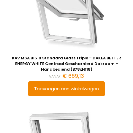
KAV M6A B1510 Standard Glass Triple – DAKEA BETTER
ENERGY WHITE Centraal Gescharnierd Dakraam –
Handbediend (B78xH118)
€
669,13
VANAF:
Toevoegen aan winkelwagen