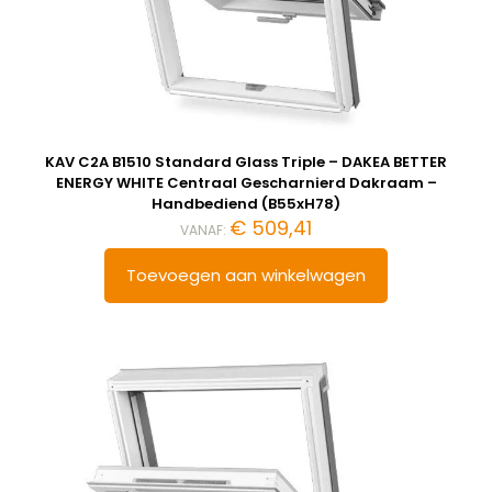
KAV C2A B1510 Standard Glass Triple – DAKEA BETTER
ENERGY WHITE Centraal Gescharnierd Dakraam –
Handbediend (B55xH78)
€
509,41
VANAF:
Toevoegen aan winkelwagen