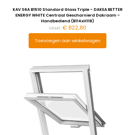
KAV S6A B1510 Standard Glass Triple – DAKEA BETTER
ENERGY WHITE Centraal Gescharnierd Dakraam –
Handbediend (B114xH118)
€
822,80
VANAF:
Toevoegen aan winkelwagen