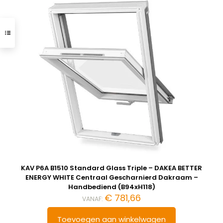
KAV P6A B1510 Standard Glass Triple – DAKEA BETTER
ENERGY WHITE Centraal Gescharnierd Dakraam –
Handbediend (B94xH118)
€
781,66
VANAF:
Toevoegen aan winkelwagen