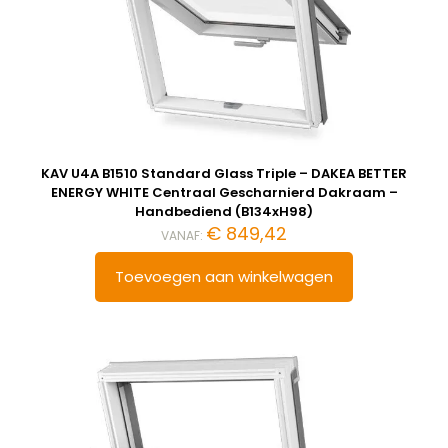
KAV U4A B1510 Standard Glass Triple – DAKEA BETTER
ENERGY WHITE Centraal Gescharnierd Dakraam –
Handbediend (B134xH98)
€
849,42
VANAF:
Toevoegen aan winkelwagen