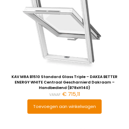
KAV M8A B1510 Standard Glass Triple – DAKEA BETTER
ENERGY WHITE Centraal Gescharnierd Dakraam –
Handbediend (B78xH140)
€
715,11
VANAF:
Toevoegen aan winkelwagen