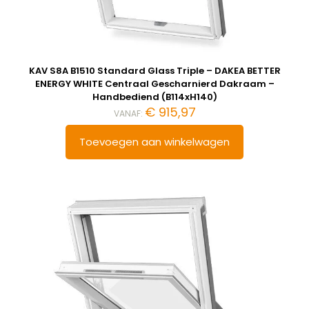
KAV S8A B1510 Standard Glass Triple – DAKEA BETTER
ENERGY WHITE Centraal Gescharnierd Dakraam –
Handbediend (B114xH140)
€
915,97
VANAF:
Toevoegen aan winkelwagen