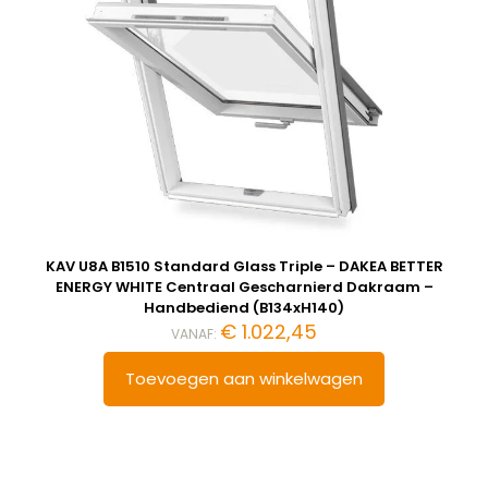
KAV U8A B1510 Standard Glass Triple – DAKEA BETTER
ENERGY WHITE Centraal Gescharnierd Dakraam –
Handbediend (B134xH140)
€
1.022,45
VANAF:
Toevoegen aan winkelwagen