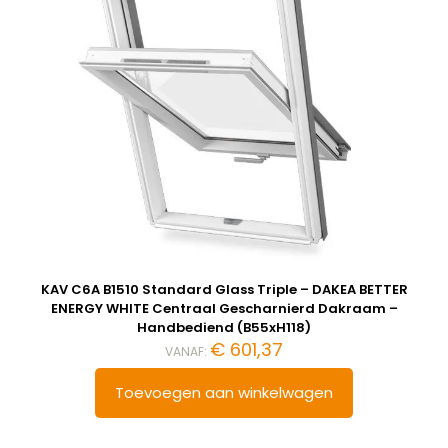
KAV C6A B1510 Standard Glass Triple – DAKEA BETTER
ENERGY WHITE Centraal Gescharnierd Dakraam –
Handbediend (B55xH118)
€
601,37
VANAF:
Toevoegen aan winkelwagen