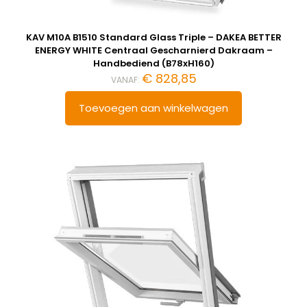
KAV M10A B1510 Standard Glass Triple – DAKEA BETTER
ENERGY WHITE Centraal Gescharnierd Dakraam –
Handbediend (B78xH160)
€
828,85
VANAF:
Toevoegen aan winkelwagen