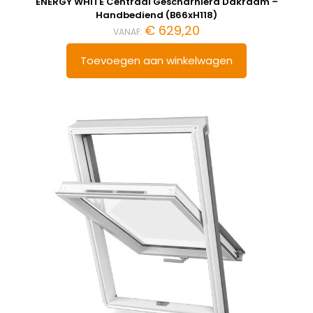
ENERGY WHITE Centraal Gescharnierd Dakraam –
Handbediend (B66xH118)
€
629,20
VANAF:
Toevoegen aan winkelwagen