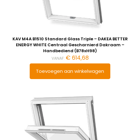
KAV M4A B1510 Standard Glass Triple – DAKEA BETTER
ENERGY WHITE Centraal Gescharnierd Dakraam –
Handbediend (B78xH98)
€
614,68
VANAF:
Toevoegen aan winkelwagen