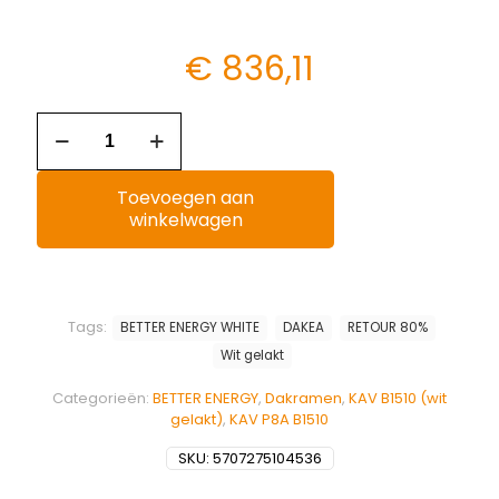
€
836,11
Toevoegen aan
winkelwagen
Tags:
BETTER ENERGY WHITE
DAKEA
RETOUR 80%
Wit gelakt
Categorieën:
BETTER ENERGY
,
Dakramen
,
KAV B1510 (wit
gelakt)
,
KAV P8A B1510
SKU:
5707275104536