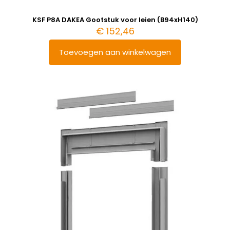
KSF P8A DAKEA Gootstuk voor leien (B94xH140)
€
152,46
Toevoegen aan winkelwagen