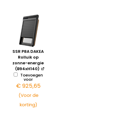
SSR P8A DAKEA
Rolluik op
zonne-energie
(B94xH140)
Toevoegen
voor
€
925,65
(Voor de
korting)