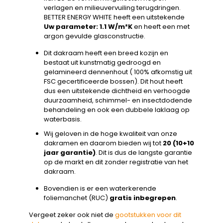
verlagen en milieuvervuiling terugdringen.
BETTER ENERGY WHITE heeft een uitstekende
Uw parameter: 1.1 W/m²K
en heeft een met
argon gevulde glasconstructie.
Dit dakraam heeft een breed kozijn en
bestaat uit kunstmatig gedroogd en
gelamineerd dennenhout ( 100% afkomstig uit
FSC gecertificeerde bossen). Dit hout heeft
dus een uitstekende dichtheid en verhoogde
duurzaamheid, schimmel- en insectdodende
behandeling en ook een dubbele laklaag op
waterbasis.
Wij geloven in de hoge kwaliteit van onze
dakramen en daarom bieden wij tot
20 (10+10
jaar garantie)
. Dit is dus de langste garantie
op de markt en dit zonder registratie van het
dakraam.
Bovendien is er een waterkerende
foliemanchet (RUC)
gratis inbegrepen
.
Vergeet zeker ook niet de
gootstukken voor dit