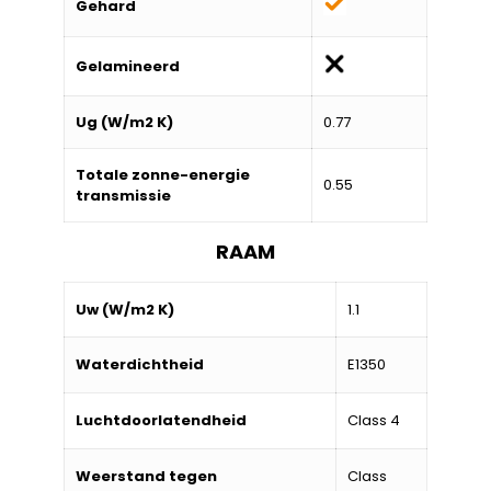
Gehard
Gelamineerd
Ug (W/m2 K)
0.77
Totale zonne-energie
0.55
transmissie
RAAM
Uw (W/m2 K)
1.1
Waterdichtheid
E1350
Luchtdoorlatendheid
Class 4
Weerstand tegen
Class