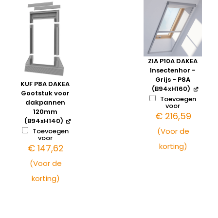
ZIA P10A DAKEA
Insectenhor -
Grijs - P8A
KUF P8A DAKEA
(B94xH160)
Gootstuk voor
Toevoegen
dakpannen
voor
120mm
€
216,59
(B94xH140)
(Voor de
Toevoegen
voor
korting)
€
147,62
(Voor de
korting)