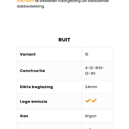
dakraam
te bestellen naargelang uw bestaande
dakbedekking.
RUIT
Variant
15
4-12-3HS-
Constructie
12-3H
Dikte beglazing
34mm
Lage emissie
Gas
Argon