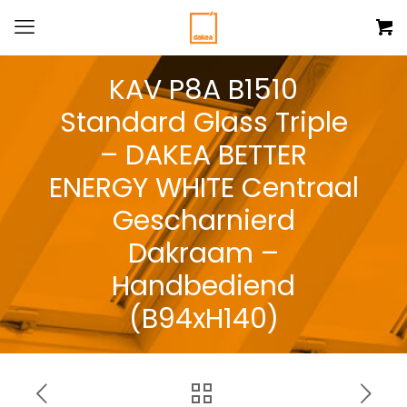
KAV P8A B1510
Standard Glass Triple
– DAKEA BETTER
ENERGY WHITE Centraal
Gescharnierd
Dakraam –
Handbediend
(B94xH140)