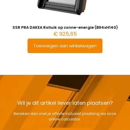
SSR P8A DAKEA Rolluik op zonne-energie (B94xH140)
€
925,65
Toevoegen aan winkelwagen
Wil je dit artikel liever laten plaatsen?
Bereken dan snel je offerte inclusief plaatsing via onze
online calculator.