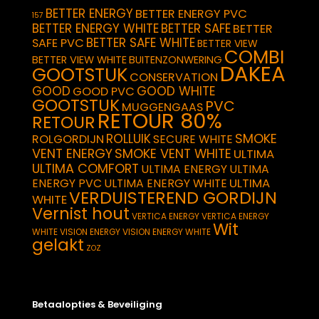
BETTER ENERGY
BETTER ENERGY PVC
157
BETTER ENERGY WHITE
BETTER SAFE
BETTER
BETTER SAFE WHITE
SAFE PVC
BETTER VIEW
COMBI
BETTER VIEW WHITE
BUITENZONWERING
DAKEA
GOOTSTUK
CONSERVATION
GOOD
GOOD WHITE
GOOD PVC
GOOTSTUK
PVC
MUGGENGAAS
RETOUR 80%
RETOUR
SMOKE
ROLLUIK
ROLGORDIJN
SECURE WHITE
VENT ENERGY
SMOKE VENT WHITE
ULTIMA
ULTIMA COMFORT
ULTIMA ENERGY
ULTIMA
ULTIMA
ENERGY PVC
ULTIMA ENERGY WHITE
VERDUISTEREND GORDIJN
WHITE
Vernist hout
VERTICA ENERGY
VERTICA ENERGY
Wit
WHITE
VISION ENERGY
VISION ENERGY WHITE
gelakt
ZOZ
Betaalopties & Beveiliging