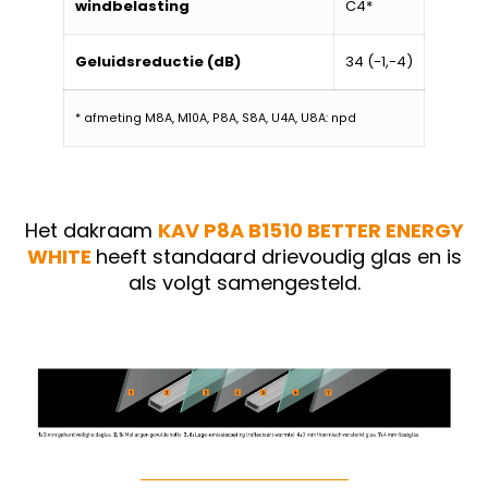
windbelasting
C4*
Geluidsreductie (dB)
34 (-1,-4)
* afmeting M8A, M10A, P8A, S8A, U4A, U8A: npd
Het dakraam
KAV P8A B1510 BETTER ENERGY
WHITE
heeft standaard drievoudig glas en is
als volgt samengesteld.