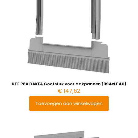
KTF P8A DAKEA Gootstuk voor dakpannen (B94xH140)
€
147,62
Toevoegen aan winkelwagen