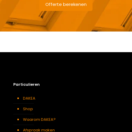
Offerte berekenen
Gewicht
56,3 kg
Afmetingen doos
146 × 97 × 15 cm
Afmeting dakraam
94 x 140 cm – P8A
Beglazing
Driedubbele beglazing
Dakraam afwerking
Wit gelakt houten dakraam
Particulieren
Openingswijze
Centraal gescharnierd
Berging
,
Dressing
,
Eetkamer
,
DAKEA
Soort kamer
Zolder
,
Slaapkamer
,
Garage
,
Kantoor
,
Keuken
,
Woonkamer
Shop
KUF P8A DAKEA Gootstuk voor dakpannen 120mm
(B94xH140)
Waarom DAKEA?
Afspraak maken
Afmeting dakraam
94 x 140 cm – P8A