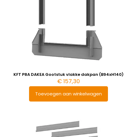
KFT P8A DAKEA Gootstuk vlakke dakpan (B94xH140)
€
157,30
Toevoegen aan winkelwagen