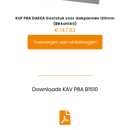
KUF P8A DAKEA Gootstuk voor dakpannen 120mm
(B94xH140)
€
147,62
Toevoegen aan winkelwagen
Downloads KAV P8A B1510