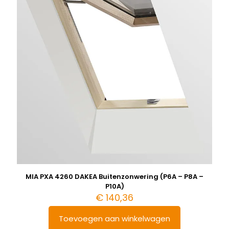
MIA PXA 4260 DAKEA Buitenzonwering (P6A – P8A –
P10A)
€
140,36
Toevoegen aan winkelwagen