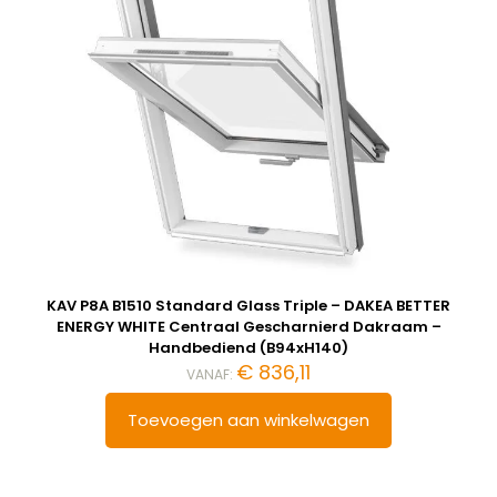
KAV P8A B1510 Standard Glass Triple – DAKEA BETTER
ENERGY WHITE Centraal Gescharnierd Dakraam –
Handbediend (B94xH140)
€
836,11
VANAF:
Toevoegen aan winkelwagen