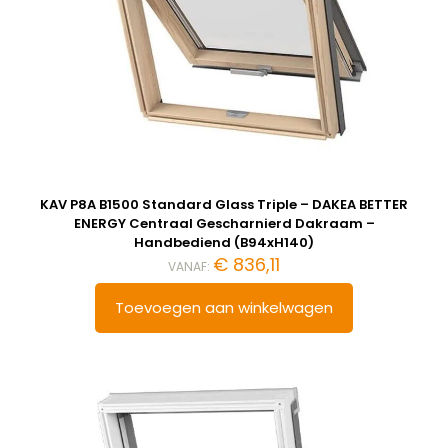
KAV P8A B1500 Standard Glass Triple – DAKEA BETTER
ENERGY Centraal Gescharnierd Dakraam –
Handbediend (B94xH140)
€
836,11
VANAF:
Toevoegen aan winkelwagen