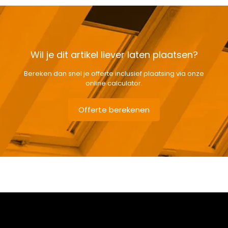
Wil je dit artikel liever laten plaatsen?
Bereken dan snel je offerte inclusief plaatsing via onze
online calculator.
Offerte berekenen
Gewicht
8 kg
Afmetingen doos
151 × 38 × 12 cm
Afmeting dakraam
94 x 140 cm – P8A
Soort dakbedekking
Leien