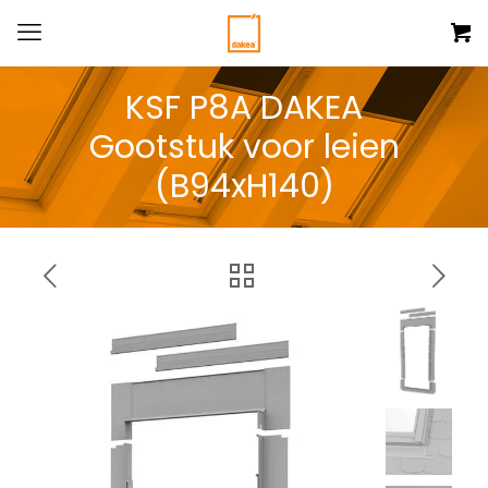
KSF P8A DAKEA
Gootstuk voor leien
(B94xH140)