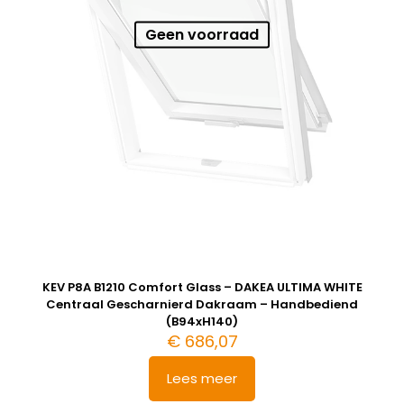
Geen voorraad
KEV P8A B1210 Comfort Glass – DAKEA ULTIMA WHITE
Centraal Gescharnierd Dakraam – Handbediend
(B94xH140)
€
686,07
Lees meer