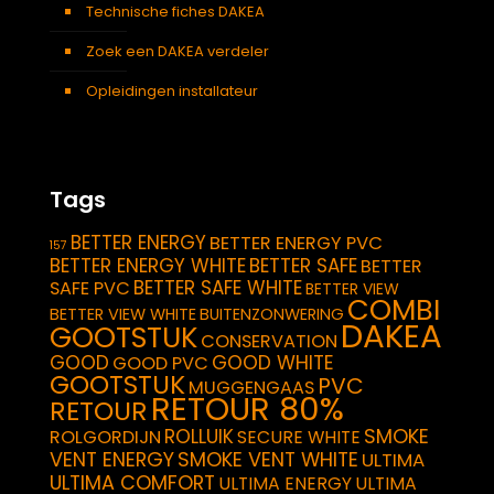
Technische fiches DAKEA
Zoek een DAKEA verdeler
Opleidingen installateur
Tags
BETTER ENERGY
BETTER ENERGY PVC
157
BETTER ENERGY WHITE
BETTER SAFE
BETTER
BETTER SAFE WHITE
SAFE PVC
BETTER VIEW
COMBI
BETTER VIEW WHITE
BUITENZONWERING
DAKEA
GOOTSTUK
CONSERVATION
GOOD
GOOD WHITE
GOOD PVC
GOOTSTUK
PVC
MUGGENGAAS
RETOUR 80%
RETOUR
SMOKE
ROLLUIK
ROLGORDIJN
SECURE WHITE
VENT ENERGY
SMOKE VENT WHITE
ULTIMA
ULTIMA COMFORT
ULTIMA ENERGY
ULTIMA