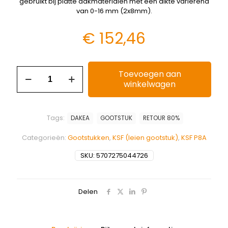
gebruikt bij platte dakmaterialen met een dikte variërend
van 0-16 mm (2x8mm).
€
152,46
Toevoegen aan
winkelwagen
Tags:
DAKEA
GOOTSTUK
RETOUR 80%
Categorieën:
Gootstukken
,
KSF (leien gootstuk)
,
KSF P8A
SKU:
5707275044726
Delen