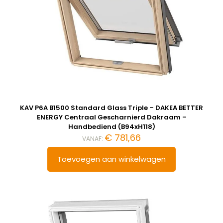
KAV P6A B1500 Standard Glass Triple – DAKEA BETTER
ENERGY Centraal Gescharnierd Dakraam –
Handbediend (B94xH118)
€
781,66
VANAF:
Toevoegen aan winkelwagen