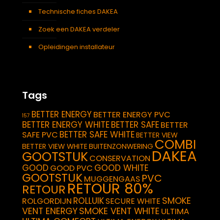
Technische fiches DAKEA
Zoek een DAKEA verdeler
Opleidingen installateur
Tags
BETTER ENERGY
BETTER ENERGY PVC
157
BETTER ENERGY WHITE
BETTER SAFE
BETTER
BETTER SAFE WHITE
SAFE PVC
BETTER VIEW
COMBI
BETTER VIEW WHITE
BUITENZONWERING
DAKEA
GOOTSTUK
CONSERVATION
GOOD
GOOD WHITE
GOOD PVC
GOOTSTUK
PVC
MUGGENGAAS
RETOUR 80%
RETOUR
SMOKE
ROLLUIK
ROLGORDIJN
SECURE WHITE
VENT ENERGY
SMOKE VENT WHITE
ULTIMA