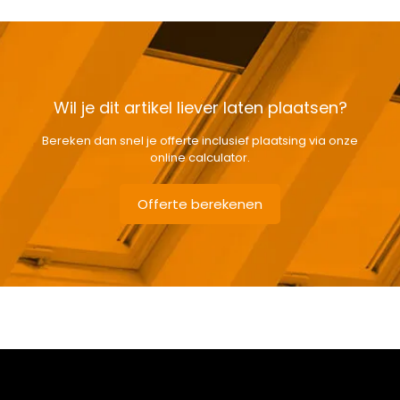
Wil je dit artikel liever laten plaatsen?
Bereken dan snel je offerte inclusief plaatsing via onze
online calculator.
Offerte berekenen
Gewicht
5,4 kg
Afmetingen doos
151 × 38 × 12 cm
Afmeting dakraam
94 x 118 cm – P6A
Soort dakbedekking
Leien