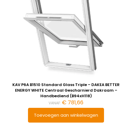
KAV P6A B1510 Standard Glass Triple – DAKEA BETTER
ENERGY WHITE Centraal Gescharnierd Dakraam –
Handbediend (B94xH118)
€
781,66
VANAF:
Toevoegen aan winkelwagen