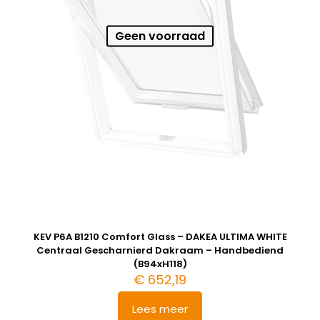
Geen voorraad
KEV P6A B1210 Comfort Glass – DAKEA ULTIMA WHITE
Centraal Gescharnierd Dakraam – Handbediend
(B94xH118)
€
652,19
Lees meer