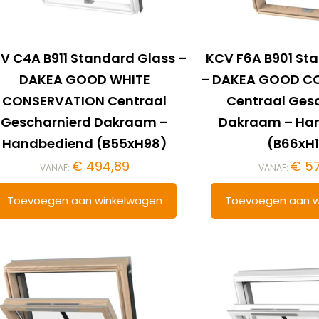
V C4A B911 Standard Glass –
KCV F6A B901 St
DAKEA GOOD WHITE
– DAKEA GOOD C
CONSERVATION Centraal
Centraal Ges
Gescharnierd Dakraam –
Dakraam – Ha
Handbediend (B55xH98)
(B66xH1
€
494,89
€
57
VANAF:
VANAF:
Toevoegen aan winkelwagen
Toevoegen aan w