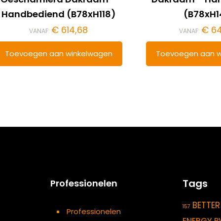
Handbediend (B78xH118)
(B78xH1
€
614,68
€
64
VANAF:
VANAF:
Toevoegen aan winkelwagen
Toevoegen aan w
Tags
Professionelen
BETTER
157
Professionelen
ENERGY P