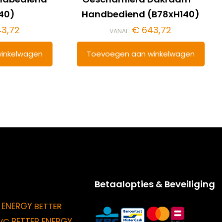
40)
Handbediend (B78xH140)
3,72
€
643,72
VANAF:
inkelwagen
Toevoegen aan winkelwagen
Betaalopties & Beveiliging
 ENERGY
BETTER
BETTER ENERGY
VC