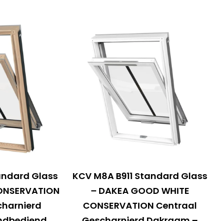
andard Glass
KCV M8A B911 Standard Glass
ONSERVATION
– DAKEA GOOD WHITE
charnierd
CONSERVATION Centraal
ndbediend
Gescharnierd Dakraam –