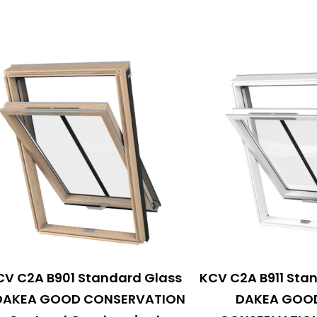
CV C2A B901 Standard Glass
KCV C2A B911 Sta
DAKEA GOOD CONSERVATION
DAKEA GOO