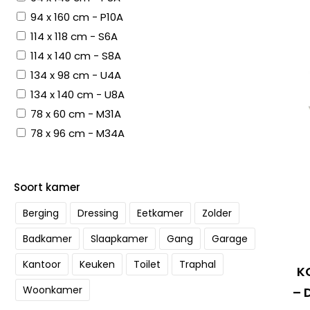
94 x 160 cm - P10A
114 x 118 cm - S6A
114 x 140 cm - S8A
134 x 98 cm - U4A
134 x 140 cm - U8A
78 x 60 cm - M31A
78 x 96 cm - M34A
Soort kamer
Berging
Dressing
Eetkamer
Zolder
Badkamer
Slaapkamer
Gang
Garage
Kantoor
Keuken
Toilet
Traphal
K
Woonkamer
– 