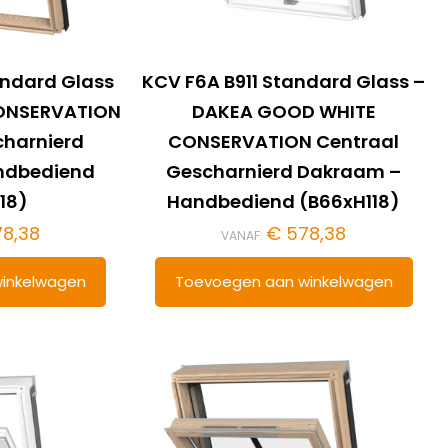
andard Glass
KCV F6A B911 Standard Glass –
ONSERVATION
DAKEA GOOD WHITE
charnierd
CONSERVATION Centraal
ndbediend
Gescharnierd Dakraam –
18)
Handbediend (B66xH118)
8,38
€
578,38
VANAF:
inkelwagen
Toevoegen aan winkelwagen