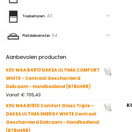
producten
43
43
Toebehoren
producten
64
64
Platdakvenster
producten
Aanbevolen producten
KEV M4A B4810 DAKEA ULTIMA COMFORT
WHITE - Centraal Gescharnierd
Dakraam - Handbediend (B78xH98)
Vanaf:
€
705,43
K
KEV M4A B1810 Comfort Glass Triple -
DAKEA ULTIMA ENERGY WHITE Centraal
Gescharnierd Dakraam - Handbediend
(B78xH98)