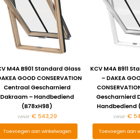
V M4A B901 Standard Glass
KCV M4A B911 St
DAKEA GOOD CONSERVATION
– DAKEA GOO
Centraal Gescharnierd
CONSERVATION
Dakraam – Handbediend
Gescharnierd 
(B78xH98)
Handbediend 
€
543,29
€
54
VANAF:
VANAF:
Toevoegen aan winkelwagen
Toevoegen aan w