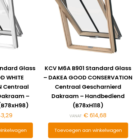
andard Glass
KCV M6A B901 Standard Glass
D WHITE
– DAKEA GOOD CONSERVATION
 Centraal
Centraal Gescharnierd
Dakraam –
Dakraam – Handbediend
(B78xH98)
(B78xH118)
3,29
€
614,68
VANAF:
inkelwagen
Toevoegen aan winkelwagen