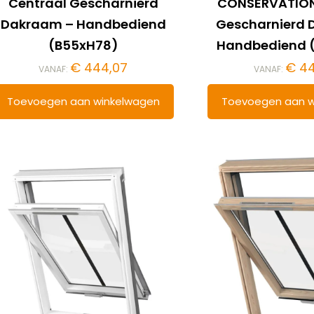
Centraal Gescharnierd
CONSERVATION
Dakraam – Handbediend
Gescharnierd 
(B55xH78)
Handbediend 
€
444,07
€
44
VANAF:
VANAF:
Toevoegen aan winkelwagen
Toevoegen aan w