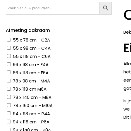
Afmeting dakraam
Bek
55 x 78 cm - C2A
E
55 x 98 cm - C4A
55 x 118 cm - C6A
All
66 x 98 cm - F4A
het
66 x 118 cm - F6A
een
78 x 98 cm - M4A
gat
78 x 118 cm M6A
78 x 140 cm - M8A
Is 
78 x 160 cm - M10A
we 
94 x 98 cm – P4A
Dit
94 x 118 cm - P6A
94 x 140 cm - P8A