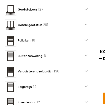
producten
127
127
Gootstukken
producten
291
291
Combi gootstuk
producten
16
16
Rolluiken
producten
KC
6
6
Buitenzonwering
– 
producten
136
136
Verduisterend rolgordijn
producten
12
12
Rolgordijn
producten
12
12
Insectenhor