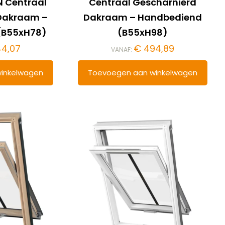
 Centraal
Centraal Gescharnierd
Dakraam –
Dakraam – Handbediend
(B55xH78)
(B55xH98)
4,07
€
494,89
VANAF:
inkelwagen
Toevoegen aan winkelwagen