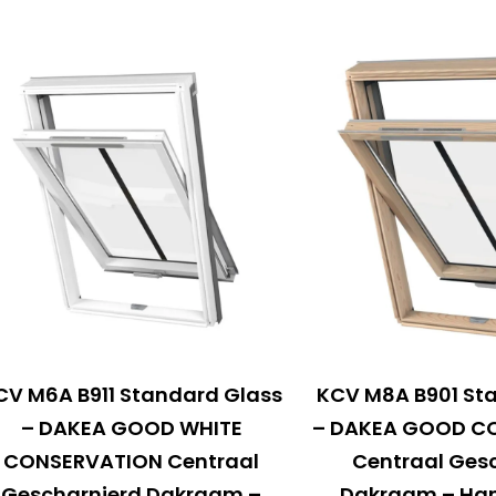
CV M6A B911 Standard Glass
KCV M8A B901 St
– DAKEA GOOD WHITE
– DAKEA GOOD C
CONSERVATION Centraal
Centraal Ges
Gescharnierd Dakraam –
Dakraam – Ha