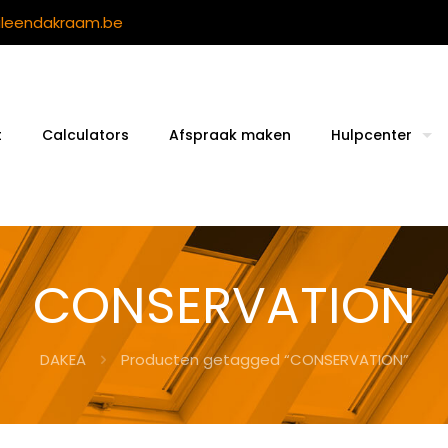
ileendakraam.be
t
Calculators
Afspraak maken
Hulpcenter
CONSERVATION
DAKEA
Producten getagged “CONSERVATION”