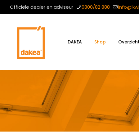
Officiële dealer en adviseur
0800/82 888
info@ikw
DAKEA
Shop
Overzich