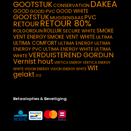
DAKEA
GOOTSTUK
CONSERVATION
GOOD
GOOD WHITE
GOOD PVC
GOOTSTUK
PVC
MUGGENGAAS
RETOUR 80%
RETOUR
SMOKE
ROLLUIK
ROLGORDIJN
SECURE WHITE
VENT ENERGY
SMOKE VENT WHITE
ULTIMA
ULTIMA COMFORT
ULTIMA ENERGY
ULTIMA
ULTIMA
ENERGY PVC
ULTIMA ENERGY WHITE
VERDUISTEREND GORDIJN
WHITE
Vernist hout
VERTICA ENERGY
VERTICA ENERGY
Wit
WHITE
VISION ENERGY
VISION ENERGY WHITE
gelakt
ZOZ
Betaalopties & Beveiliging