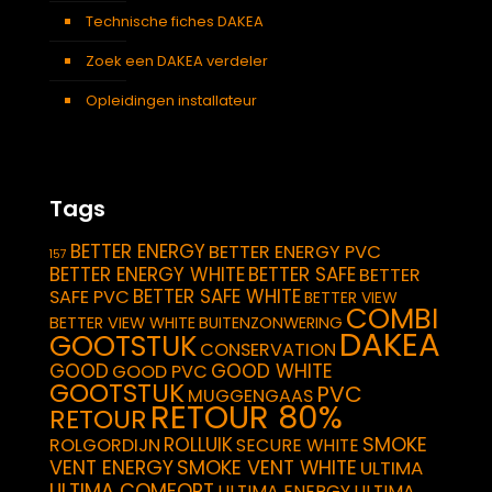
Technische fiches DAKEA
Zoek een DAKEA verdeler
Opleidingen installateur
Tags
BETTER ENERGY
BETTER ENERGY PVC
157
BETTER ENERGY WHITE
BETTER SAFE
BETTER
BETTER SAFE WHITE
SAFE PVC
BETTER VIEW
COMBI
BETTER VIEW WHITE
BUITENZONWERING
DAKEA
GOOTSTUK
CONSERVATION
GOOD
GOOD WHITE
GOOD PVC
GOOTSTUK
PVC
MUGGENGAAS
RETOUR 80%
RETOUR
SMOKE
ROLLUIK
ROLGORDIJN
SECURE WHITE
VENT ENERGY
SMOKE VENT WHITE
ULTIMA
ULTIMA COMFORT
ULTIMA ENERGY
ULTIMA