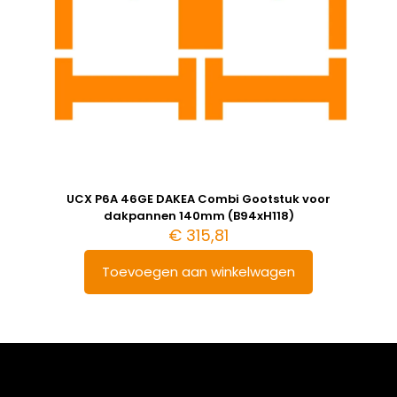
UCX P6A 46GE DAKEA Combi Gootstuk voor
dakpannen 140mm (B94xH118)
€
315,81
Toevoegen aan winkelwagen