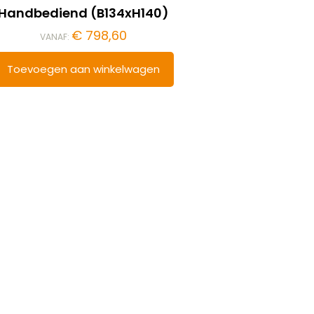
Handbediend (B134xH140)
€
798,60
VANAF:
Toevoegen aan winkelwagen