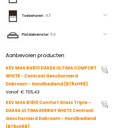
producten
43
43
Toebehoren
producten
64
64
Platdakvenster
producten
Aanbevolen producten
KEV M4A B4810 DAKEA ULTIMA COMFORT
WHITE - Centraal Gescharnierd
Dakraam - Handbediend (B78xH98)
Vanaf:
€
705,43
KEV M4A B1810 Comfort Glass Triple -
DAKEA ULTIMA ENERGY WHITE Centraal
Gescharnierd Dakraam - Handbediend
(B78xH98)