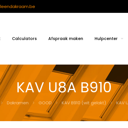
ileendakraam.be
t
Calculators
Afspraak maken
Hulpcenter
KAV U8A B910
Dakramen
GOOD
KAV B910 (wit gelakt)
KAV U