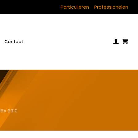
Particulieren
Professionelen
Contact
8A B910