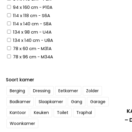
94 x 160 cm - P10A
114 x 118 cm - S6A
114 x 140 cm - S8A
134 x 98 cm - U4A
134 x 140 cm - U8A
78 x 60 cm - M31A
78 x 96 cm - M34A
Soort kamer
Berging
Dressing
Eetkamer
Zolder
Badkamer
Slaapkamer
Gang
Garage
K
Kantoor
Keuken
Toilet
Traphal
– 
Woonkamer