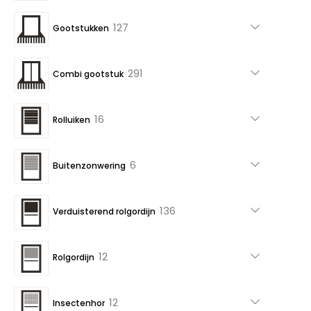
producten
127
127
Gootstukken
producten
291
291
Combi gootstuk
producten
16
16
Rolluiken
producten
6
6
Buitenzonwering
producten
136
136
Verduisterend rolgordijn
producten
12
12
Rolgordijn
producten
12
12
Insectenhor