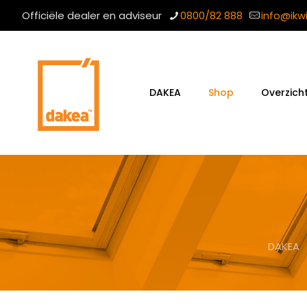
Officiële dealer en adviseur
0800/82 888
info@ikw
DAKEA
Shop
Overzich
DAKEA