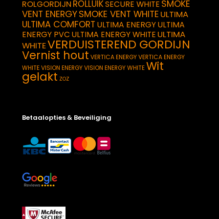
SMOKE
ROLLUIK
ROLGORDIJN
SECURE WHITE
VENT ENERGY
SMOKE VENT WHITE
ULTIMA
ULTIMA COMFORT
ULTIMA ENERGY
ULTIMA
ULTIMA
ENERGY PVC
ULTIMA ENERGY WHITE
VERDUISTEREND GORDIJN
WHITE
Vernist hout
VERTICA ENERGY
VERTICA ENERGY
Wit
WHITE
VISION ENERGY
VISION ENERGY WHITE
gelakt
ZOZ
Betaalopties & Beveiliging