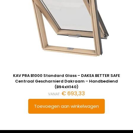
KAV P8A B1000 Standard Glass – DAKEA BETTER SAFE
Centraal Gescharnierd Dakraam – Handbediend
(B94xH140)
€
693,33
VANAF:
Toevoegen aan winkelwagen