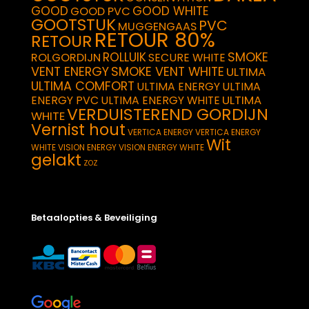
GOOD
GOOD WHITE
GOOD PVC
GOOTSTUK
PVC
MUGGENGAAS
RETOUR 80%
RETOUR
SMOKE
ROLLUIK
ROLGORDIJN
SECURE WHITE
VENT ENERGY
SMOKE VENT WHITE
ULTIMA
ULTIMA COMFORT
ULTIMA ENERGY
ULTIMA
ULTIMA
ENERGY PVC
ULTIMA ENERGY WHITE
VERDUISTEREND GORDIJN
WHITE
Vernist hout
VERTICA ENERGY
VERTICA ENERGY
Wit
WHITE
VISION ENERGY
VISION ENERGY WHITE
gelakt
ZOZ
Betaalopties & Beveiliging