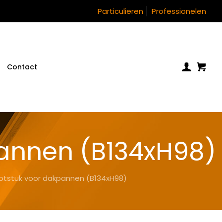
Particulieren
Professionelen
Contact
annen (B134xH98)
otstuk voor dakpannen (B134xH98)