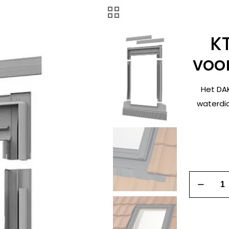
K
voo
Het DAK
waterdic