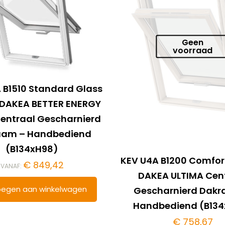
Geen
voorraad
 B1510 Standard Glass
– DAKEA BETTER ENERGY
entraal Gescharnierd
aam – Handbediend
(B134xH98)
KEV U4A B1200 Comfor
€
849,42
VANAF:
DAKEA ULTIMA Cen
egen aan winkelwagen
Gescharnierd Dak
Handbediend (B13
€
758,67