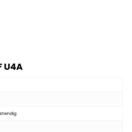
F U4A
stendig