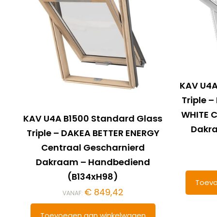
KAV U4A
Triple 
WHITE C
KAV U4A B1500 Standard Glass
Dakr
Triple – DAKEA BETTER ENERGY
Centraal Gescharnierd
Dakraam – Handbediend
(B134xH98)
Toevo
€
849,42
VANAF:
Toevoegen aan winkelwagen