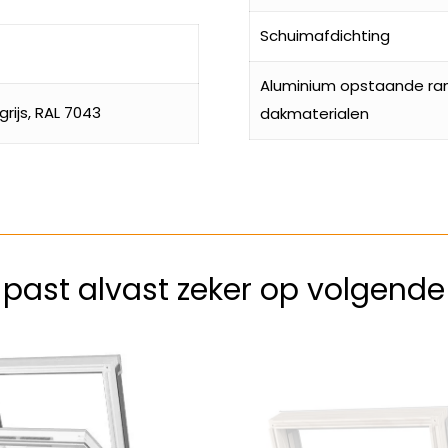
Schuimafdichting
Aluminium opstaande ran
rijs, RAL 7043
dakmaterialen
k past alvast zeker op volgend