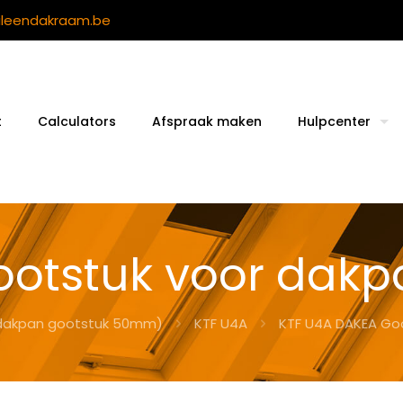
ileendakraam.be
t
Calculators
Afspraak maken
Hulpcenter
ootstuk voor dakp
dakpan gootstuk 50mm)
KTF U4A
KTF U4A DAKEA Go