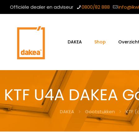
Officiële dealer en adviseur
0800/82 888
info@ikw
DAKEA
Shop
Overzich
KTF U4A DAKEA G
DAKEA
Gootstukken
KTF (