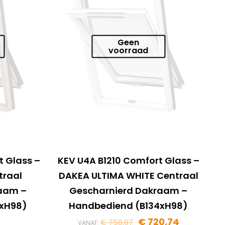
Geen
voorraad
t Glass –
KEV U4A B1210 Comfort Glass –
traal
DAKEA ULTIMA WHITE Centraal
raam –
Gescharnierd Dakraam –
4xH98)
Handbediend (B134xH98)
€
720,74
€
758,67
VANAF: