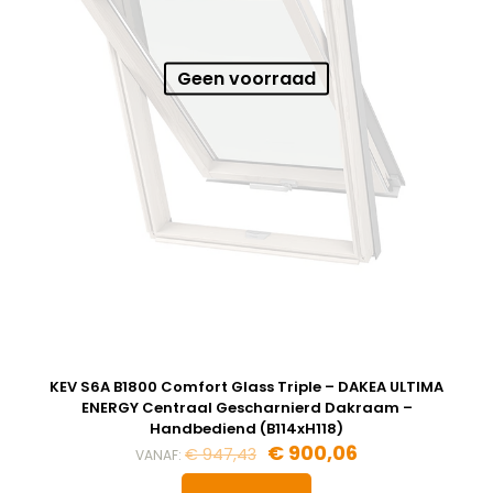
Geen voorraad
KEV S6A B1800 Comfort Glass Triple – DAKEA ULTIMA
ENERGY Centraal Gescharnierd Dakraam –
Handbediend (B114xH118)
Oorspronkelijke
Huidige
€
900,06
€
947,43
VANAF:
prijs
prijs