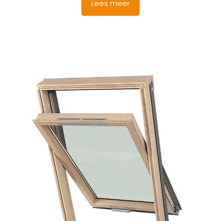
was:
is:
Lees meer
€ 947,43.
€ 900,06.