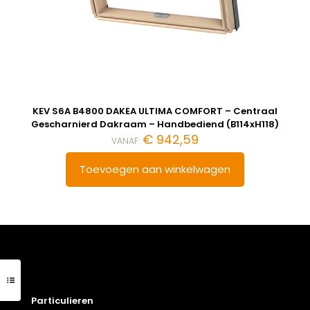
KEV S6A B4800 DAKEA ULTIMA COMFORT – Centraal
Gescharnierd Dakraam – Handbediend (B114xH118)
€
942,59
VANAF:
Toevoegen aan winkelwagen
Particulieren