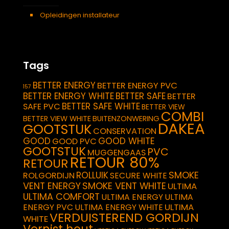
Opleidingen installateur
Tags
BETTER ENERGY
BETTER ENERGY PVC
157
BETTER ENERGY WHITE
BETTER SAFE
BETTER
BETTER SAFE WHITE
SAFE PVC
BETTER VIEW
COMBI
BETTER VIEW WHITE
BUITENZONWERING
DAKEA
GOOTSTUK
CONSERVATION
GOOD
GOOD WHITE
GOOD PVC
GOOTSTUK
PVC
MUGGENGAAS
RETOUR 80%
RETOUR
SMOKE
ROLLUIK
ROLGORDIJN
SECURE WHITE
VENT ENERGY
SMOKE VENT WHITE
ULTIMA
ULTIMA COMFORT
ULTIMA ENERGY
ULTIMA
ULTIMA
ENERGY PVC
ULTIMA ENERGY WHITE
VERDUISTEREND GORDIJN
WHITE
Vernist hout