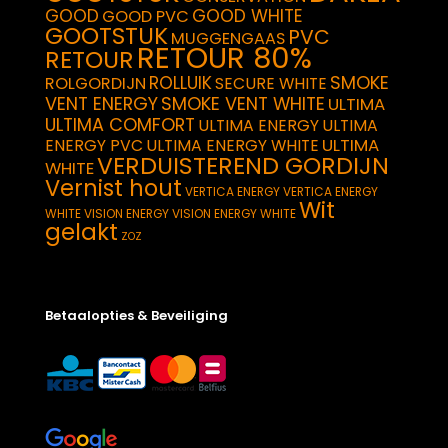
GOOD
GOOD WHITE
GOOD PVC
GOOTSTUK
PVC
MUGGENGAAS
RETOUR 80%
RETOUR
SMOKE
ROLLUIK
ROLGORDIJN
SECURE WHITE
VENT ENERGY
SMOKE VENT WHITE
ULTIMA
ULTIMA COMFORT
ULTIMA ENERGY
ULTIMA
ULTIMA
ENERGY PVC
ULTIMA ENERGY WHITE
VERDUISTEREND GORDIJN
WHITE
Vernist hout
VERTICA ENERGY
VERTICA ENERGY
Wit
WHITE
VISION ENERGY
VISION ENERGY WHITE
gelakt
ZOZ
Betaalopties & Beveiliging