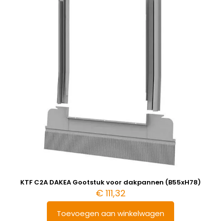
KTF C2A DAKEA Gootstuk voor dakpannen (B55xH78)
€
111,32
Toevoegen aan winkelwagen