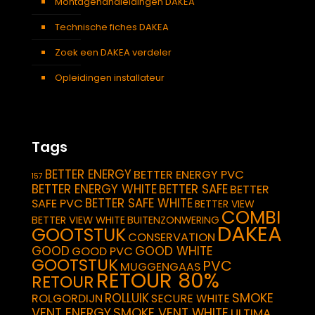
Montagehandleidingen DAKEA
Technische fiches DAKEA
Zoek een DAKEA verdeler
Opleidingen installateur
Tags
BETTER ENERGY
BETTER ENERGY PVC
157
BETTER ENERGY WHITE
BETTER SAFE
BETTER
BETTER SAFE WHITE
SAFE PVC
BETTER VIEW
COMBI
BETTER VIEW WHITE
BUITENZONWERING
DAKEA
GOOTSTUK
CONSERVATION
GOOD
GOOD WHITE
GOOD PVC
GOOTSTUK
PVC
MUGGENGAAS
RETOUR 80%
RETOUR
SMOKE
ROLLUIK
ROLGORDIJN
SECURE WHITE
VENT ENERGY
SMOKE VENT WHITE
ULTIMA