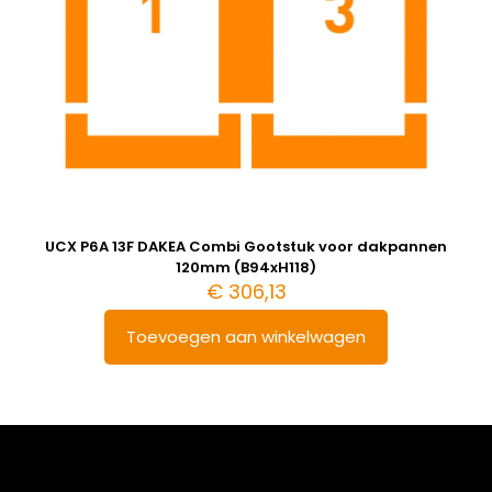
UCX P6A 13F DAKEA Combi Gootstuk voor dakpannen
120mm (B94xH118)
€
306,13
Toevoegen aan winkelwagen