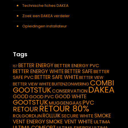
Technische fiches DAKEA
Zoek een DAKEA verdeler
Opleidingen installateur
Tags
BETTER ENERGY
BETTER ENERGY PVC
157
BETTER ENERGY WHITE
BETTER SAFE
BETTER
BETTER SAFE WHITE
SAFE PVC
BETTER VIEW
COMBI
BETTER VIEW WHITE
BUITENZONWERING
DAKEA
GOOTSTUK
CONSERVATION
GOOD
GOOD WHITE
GOOD PVC
GOOTSTUK
PVC
MUGGENGAAS
RETOUR 80%
RETOUR
SMOKE
ROLLUIK
ROLGORDIJN
SECURE WHITE
VENT ENERGY
SMOKE VENT WHITE
ULTIMA
ULTIMA COMFORT
ULTIMA ENERGY
ULTIMA