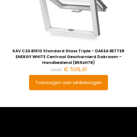
KAV C2A B1510 Standard Glass Triple – DAKEA BETTER
ENERGY WHITE Centraal Gescharnierd Dakraam –
Handbediend (B55xH78)
€
509,41
VANAF:
Toevoegen aan winkelwagen