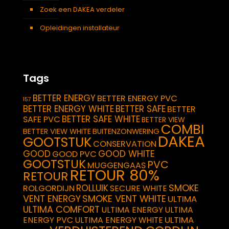
Zoek een DAKEA verdeler
Opleidingen installateur
Tags
BETTER ENERGY
BETTER ENERGY PVC
157
BETTER ENERGY WHITE
BETTER SAFE
BETTER
BETTER SAFE WHITE
SAFE PVC
BETTER VIEW
COMBI
BETTER VIEW WHITE
BUITENZONWERING
DAKEA
GOOTSTUK
CONSERVATION
GOOD
GOOD WHITE
GOOD PVC
GOOTSTUK
PVC
MUGGENGAAS
RETOUR 80%
RETOUR
SMOKE
ROLLUIK
ROLGORDIJN
SECURE WHITE
VENT ENERGY
SMOKE VENT WHITE
ULTIMA
ULTIMA COMFORT
ULTIMA ENERGY
ULTIMA
ULTIMA
ENERGY PVC
ULTIMA ENERGY WHITE