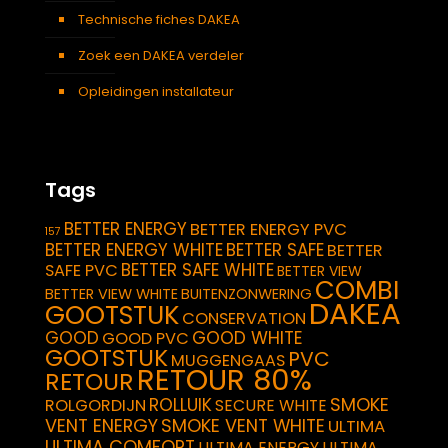
Technische fiches DAKEA
Zoek een DAKEA verdeler
Opleidingen installateur
Tags
BETTER ENERGY
BETTER ENERGY PVC
157
BETTER ENERGY WHITE
BETTER SAFE
BETTER
BETTER SAFE WHITE
SAFE PVC
BETTER VIEW
COMBI
BETTER VIEW WHITE
BUITENZONWERING
DAKEA
GOOTSTUK
CONSERVATION
GOOD
GOOD WHITE
GOOD PVC
GOOTSTUK
PVC
MUGGENGAAS
RETOUR 80%
RETOUR
SMOKE
ROLLUIK
ROLGORDIJN
SECURE WHITE
VENT ENERGY
SMOKE VENT WHITE
ULTIMA
ULTIMA COMFORT
ULTIMA ENERGY
ULTIMA