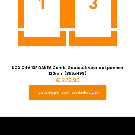
UCX C4A 13F DAKEA Combi Gootstuk voor dakpannen
120mm (B55xH98)
€
229,90
Toevoegen aan winkelwagen