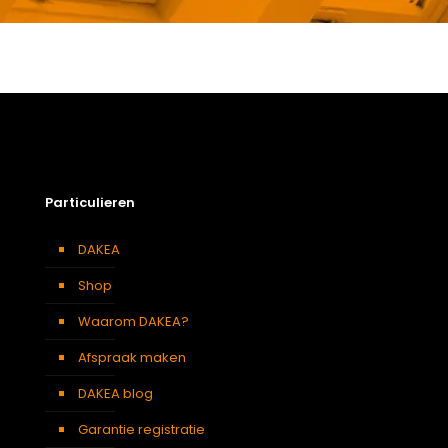
Gewicht
11,4 kg
Afmetingen doos
115 × 50 × 24 cm
Afmeting dakraam
55 x 98 cm – C4A
Soort dakbedekking
Dakpannen
Particulieren
DAKEA
Shop
Waarom DAKEA?
Afspraak maken
DAKEA blog
Garantie registratie