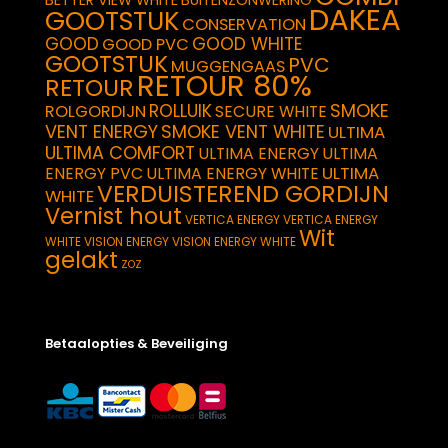
DAKEA
GOOTSTUK
CONSERVATION
GOOD
GOOD WHITE
GOOD PVC
GOOTSTUK
PVC
MUGGENGAAS
RETOUR 80%
RETOUR
SMOKE
ROLLUIK
ROLGORDIJN
SECURE WHITE
VENT ENERGY
SMOKE VENT WHITE
ULTIMA
ULTIMA COMFORT
ULTIMA ENERGY
ULTIMA
ULTIMA
ENERGY PVC
ULTIMA ENERGY WHITE
VERDUISTEREND GORDIJN
WHITE
Vernist hout
VERTICA ENERGY
VERTICA ENERGY
Wit
WHITE
VISION ENERGY
VISION ENERGY WHITE
gelakt
ZOZ
Betaalopties & Beveiliging