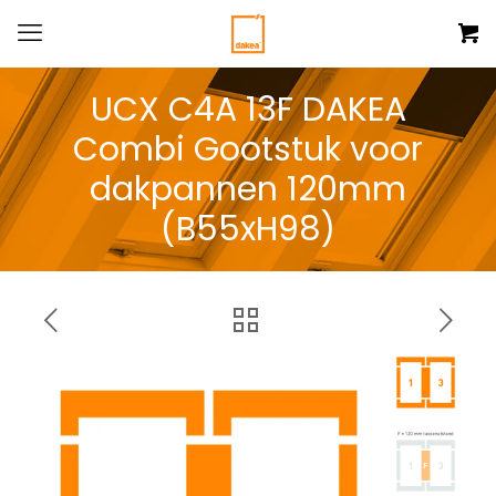
UCX C4A 13F DAKEA
Combi Gootstuk voor
dakpannen 120mm
(B55xH98)