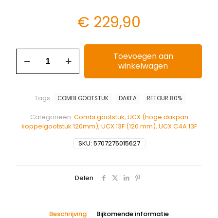
€
229,90
Toevoegen aan
winkelwagen
Tags:
COMBI GOOTSTUK
DAKEA
RETOUR 80%
Categorieën:
Combi gootstuk
,
UCX (hoge dakpan
koppelgootstuk 120mm)
,
UCX 13F (120 mm)
,
UCX C4A 13F
SKU:
5707275015627
Delen
Beschrijving
Bijkomende informatie