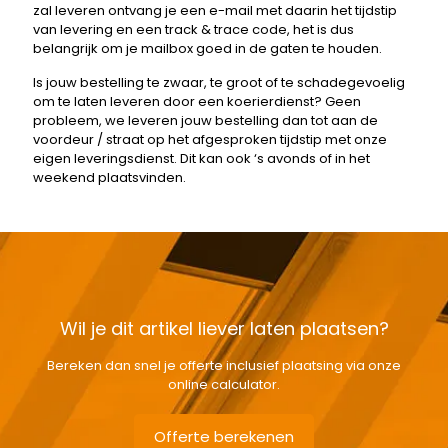
zal leveren ontvang je een e-mail met daarin het tijdstip
van levering en een track & trace code, het is dus
belangrijk om je mailbox goed in de gaten te houden.
Is jouw bestelling te zwaar, te groot of te schadegevoelig
om te laten leveren door een koerierdienst? Geen
probleem, we leveren jouw bestelling dan tot aan de
voordeur / straat op het afgesproken tijdstip met onze
eigen leveringsdienst. Dit kan ook ‘s avonds of in het
weekend plaatsvinden.
Wil je dit artikel liever laten plaatsen?
Bereken dan snel je offerte inclusief plaatsing via onze
online calculator.
Offerte berekenen