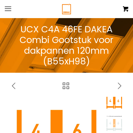
UCX C4A 46FE DAKEA
Combi Gootstuk voor
dakpannen 120mm
(B55xH98)