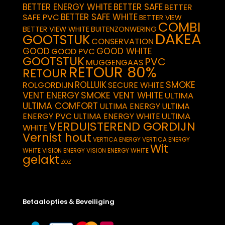
BETTER ENERGY WHITE
BETTER SAFE
BETTER
BETTER SAFE WHITE
SAFE PVC
BETTER VIEW
COMBI
BETTER VIEW WHITE
BUITENZONWERING
DAKEA
GOOTSTUK
CONSERVATION
GOOD
GOOD WHITE
GOOD PVC
GOOTSTUK
PVC
MUGGENGAAS
RETOUR 80%
RETOUR
SMOKE
ROLLUIK
ROLGORDIJN
SECURE WHITE
VENT ENERGY
SMOKE VENT WHITE
ULTIMA
ULTIMA COMFORT
ULTIMA ENERGY
ULTIMA
ULTIMA
ENERGY PVC
ULTIMA ENERGY WHITE
VERDUISTEREND GORDIJN
WHITE
Vernist hout
VERTICA ENERGY
VERTICA ENERGY
Wit
WHITE
VISION ENERGY
VISION ENERGY WHITE
gelakt
ZOZ
Betaalopties & Beveiliging