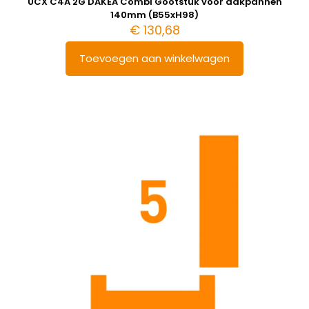
UCX C4A 2G DAKEA Combi Gootstuk voor dakpannen
140mm (B55xH98)
€
130,68
Toevoegen aan winkelwagen