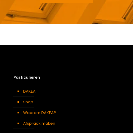
Gewicht
11,6 kg
Afmetingen doos
115 × 50 × 24 cm
Afmeting dakraam
55 x 98 cm – C4A
Soort dakbedekking
Dakpannen
Particulieren
DAKEA
Shop
Waarom DAKEA?
Afspraak maken