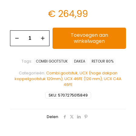
€
264,99
Toevoegen aan
winkelwagen
Tags:
COMBI GOOTSTUK
DAKEA
RETOUR 80%
Categorieën:
Combi gootstuk
,
UCX (hoge dakpan
koppelgootstuk 120mm)
,
UCX 46FE (120 mm)
,
UCX C4A
46FE
SKU:
5707275015849
Delen