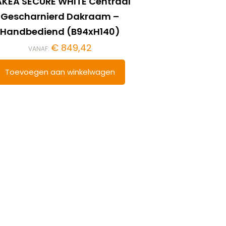
KEA SECURE WHITE Centraal
Gescharnierd Dakraam –
Handbediend (B94xH140)
€
849,42
VANAF:
Toevoegen aan winkelwagen