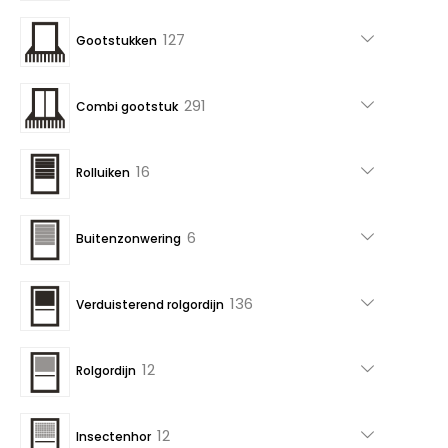
producten
127
127
Gootstukken
producten
291
291
Combi gootstuk
producten
16
16
Rolluiken
producten
6
6
Buitenzonwering
producten
136
136
Verduisterend rolgordijn
producten
12
12
Rolgordijn
producten
12
12
Insectenhor