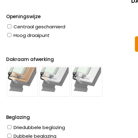
DA
Openingswijze
Centraal gescharnierd
Hoog draaipunt
Dakraam afwerking
Beglazing
Driedubbele beglazing
Dubbele beglazing