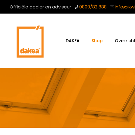
Officiële dealer en adviseur
0800/82 888
info@ikw
DAKEA
Shop
Overzich