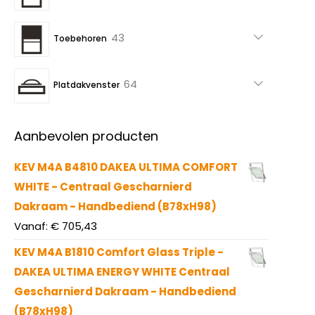
producten
43
43
Toebehoren
producten
64
64
Platdakvenster
producten
Aanbevolen producten
KEV M4A B4810 DAKEA ULTIMA COMFORT
WHITE - Centraal Gescharnierd
Dakraam - Handbediend (B78xH98)
Vanaf:
€
705,43
KEV M4A B1810 Comfort Glass Triple -
DAKEA ULTIMA ENERGY WHITE Centraal
Gescharnierd Dakraam - Handbediend
(B78xH98)