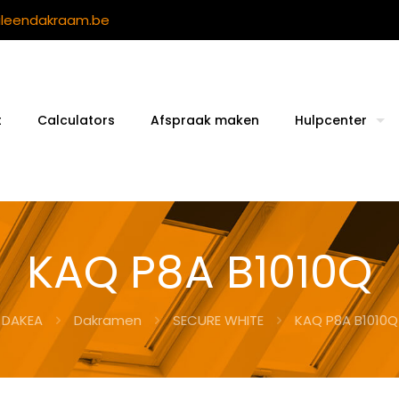
ileendakraam.be
t
Calculators
Afspraak maken
Hulpcenter
KAQ P8A B1010Q
DAKEA
Dakramen
SECURE WHITE
KAQ P8A B1010Q