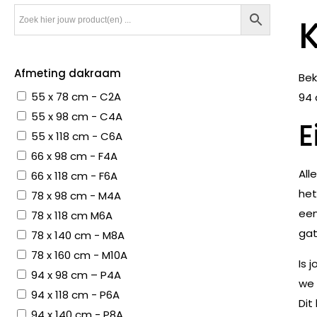
Afmeting dakraam
Bek
55 x 78 cm - C2A
94 
55 x 98 cm - C4A
E
55 x 118 cm - C6A
66 x 98 cm - F4A
All
66 x 118 cm - F6A
het
78 x 98 cm - M4A
een
78 x 118 cm M6A
gat
78 x 140 cm - M8A
78 x 160 cm - M10A
Is 
94 x 98 cm – P4A
we 
94 x 118 cm - P6A
Dit
94 x 140 cm - P8A