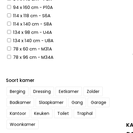
94 x 160 cm - P10A
114 x 118 cm - S6A
114 x 140 cm - S8A
134 x 98 cm - U4A
134 x 140 cm - U8A
78 x 60 cm - M31A
78 x 96 cm - M34A
Soort kamer
Berging
Dressing
Eetkamer
Zolder
Badkamer
Slaapkamer
Gang
Garage
Kantoor
Keuken
Toilet
Traphal
KA
Woonkamer