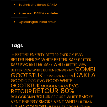
Technische fiches DAKEA
Zoek een DAKEA verdeler
Opleidingen installateur
Tags
BETTER ENERGY
BETTER ENERGY PVC
157
BETTER ENERGY WHITE
BETTER SAFE
BETTER
BETTER SAFE WHITE
SAFE PVC
BETTER VIEW
COMBI
BETTER VIEW WHITE
BUITENZONWERING
DAKEA
GOOTSTUK
CONSERVATION
GOOD
GOOD WHITE
GOOD PVC
GOOTSTUK
PVC
MUGGENGAAS
RETOUR 80%
RETOUR
SMOKE
ROLLUIK
ROLGORDIJN
SECURE WHITE
VENT ENERGY
SMOKE VENT WHITE
ULTIMA
ULTIMA COMFORT
ULTIMA ENERGY
ULTIMA