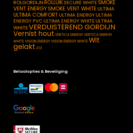
SMOKE
ROLLUIK
ROLGORDIJN
SECURE WHITE
VENT ENERGY
SMOKE VENT WHITE
ULTIMA
ULTIMA COMFORT
ULTIMA ENERGY
ULTIMA
ULTIMA
ENERGY PVC
ULTIMA ENERGY WHITE
VERDUISTEREND GORDIJN
WHITE
Vernist hout
VERTICA ENERGY
VERTICA ENERGY
Wit
WHITE
VISION ENERGY
VISION ENERGY WHITE
gelakt
ZOZ
Betaalopties & Beveiliging