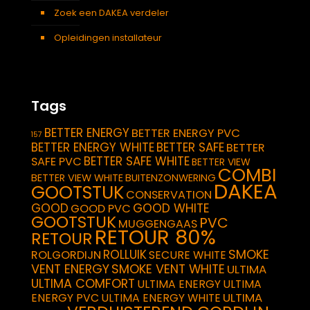
Zoek een DAKEA verdeler
Opleidingen installateur
Tags
BETTER ENERGY
BETTER ENERGY PVC
157
BETTER ENERGY WHITE
BETTER SAFE
BETTER
BETTER SAFE WHITE
SAFE PVC
BETTER VIEW
COMBI
BETTER VIEW WHITE
BUITENZONWERING
DAKEA
GOOTSTUK
CONSERVATION
GOOD
GOOD WHITE
GOOD PVC
GOOTSTUK
PVC
MUGGENGAAS
RETOUR 80%
RETOUR
SMOKE
ROLLUIK
ROLGORDIJN
SECURE WHITE
VENT ENERGY
SMOKE VENT WHITE
ULTIMA
ULTIMA COMFORT
ULTIMA ENERGY
ULTIMA
ULTIMA
ENERGY PVC
ULTIMA ENERGY WHITE