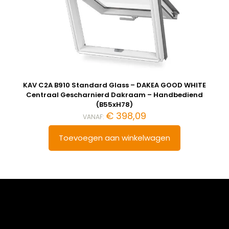
KAV C2A B910 Standard Glass – DAKEA GOOD WHITE
Centraal Gescharnierd Dakraam – Handbediend
(B55xH78)
€
398,09
VANAF:
Toevoegen aan winkelwagen