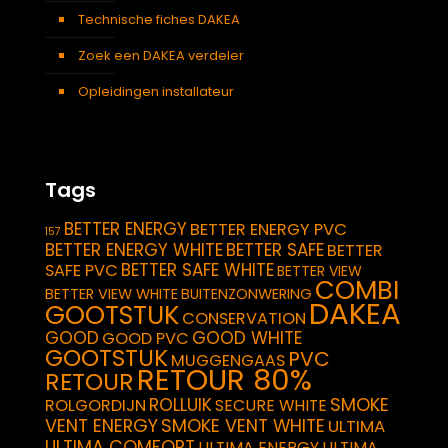
Technische fiches DAKEA
Zoek een DAKEA verdeler
Opleidingen installateur
Tags
BETTER ENERGY
BETTER ENERGY PVC
157
BETTER ENERGY WHITE
BETTER SAFE
BETTER
BETTER SAFE WHITE
SAFE PVC
BETTER VIEW
COMBI
BETTER VIEW WHITE
BUITENZONWERING
DAKEA
GOOTSTUK
CONSERVATION
GOOD
GOOD WHITE
GOOD PVC
GOOTSTUK
PVC
MUGGENGAAS
RETOUR 80%
RETOUR
SMOKE
ROLLUIK
ROLGORDIJN
SECURE WHITE
VENT ENERGY
SMOKE VENT WHITE
ULTIMA
ULTIMA COMFORT
ULTIMA ENERGY
ULTIMA