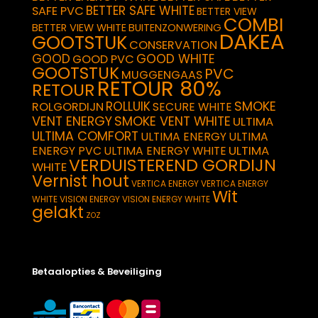
BETTER SAFE WHITE
SAFE PVC
BETTER VIEW
COMBI
BETTER VIEW WHITE
BUITENZONWERING
DAKEA
GOOTSTUK
CONSERVATION
GOOD
GOOD WHITE
GOOD PVC
GOOTSTUK
PVC
MUGGENGAAS
RETOUR 80%
RETOUR
SMOKE
ROLLUIK
ROLGORDIJN
SECURE WHITE
VENT ENERGY
SMOKE VENT WHITE
ULTIMA
ULTIMA COMFORT
ULTIMA ENERGY
ULTIMA
ULTIMA
ENERGY PVC
ULTIMA ENERGY WHITE
VERDUISTEREND GORDIJN
WHITE
Vernist hout
VERTICA ENERGY
VERTICA ENERGY
Wit
WHITE
VISION ENERGY
VISION ENERGY WHITE
gelakt
ZOZ
Betaalopties & Beveiliging