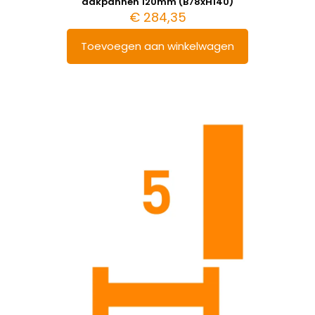
dakpannen 120mm (B78xH140)
€
284,35
Toevoegen aan winkelwagen