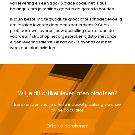
van levering en een track & trace code, het is dus
belangrijk om je mailbox goed in de gaten te houden.
Is jouw bestelling te zwaar, te groot of te schadegevoelig
om te laten leveren door een koerierdienst? Geen
probleem, we leveren jouw bestelling dan tot aan de
voordeur / straat op het afgesproken tijdstip met onze
eigen leveringsdienst. Dit kan ook ‘s avonds of in het
weekend plaatsvinden.
Wil je dit artikel liever laten plaatsen?
Bereken dan snel je offerte inclusief plaatsing via onze
online calculator.
Offerte berekenen