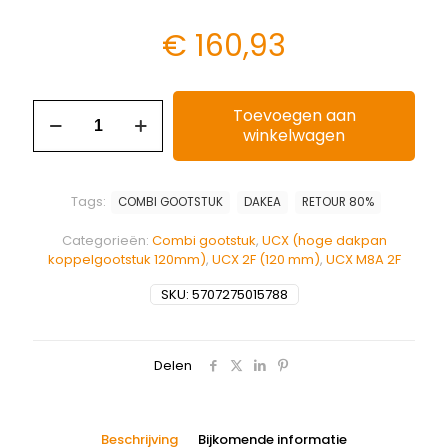
€
160,93
Toevoegen aan
winkelwagen
Tags:
COMBI GOOTSTUK
DAKEA
RETOUR 80%
Categorieën:
Combi gootstuk
,
UCX (hoge dakpan
koppelgootstuk 120mm)
,
UCX 2F (120 mm)
,
UCX M8A 2F
SKU:
5707275015788
Delen
Beschrijving
Bijkomende informatie