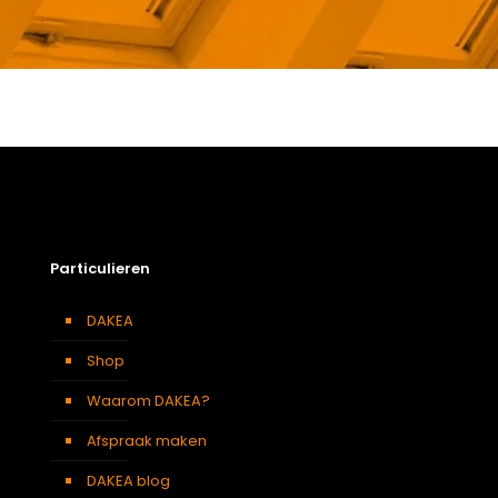
Gewicht
5,8 kg
Afmetingen doos
126 × 50 × 12 cm
Afmeting dakraam
78 x 140 cm – M8A
Soort dakbedekking
Dakpannen
Particulieren
DAKEA
Shop
Waarom DAKEA?
Afspraak maken
DAKEA blog