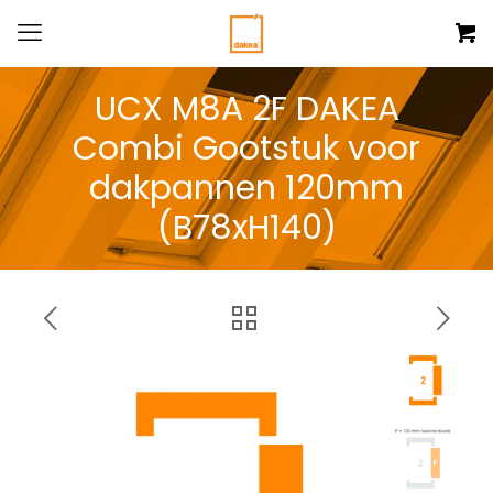
UCX M8A 2F DAKEA
Combi Gootstuk voor
dakpannen 120mm
(B78xH140)