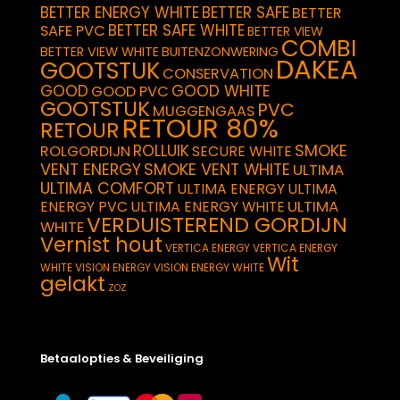
BETTER ENERGY WHITE
BETTER SAFE
BETTER
BETTER SAFE WHITE
SAFE PVC
BETTER VIEW
COMBI
BETTER VIEW WHITE
BUITENZONWERING
DAKEA
GOOTSTUK
CONSERVATION
GOOD
GOOD WHITE
GOOD PVC
GOOTSTUK
PVC
MUGGENGAAS
RETOUR 80%
RETOUR
SMOKE
ROLLUIK
ROLGORDIJN
SECURE WHITE
VENT ENERGY
SMOKE VENT WHITE
ULTIMA
ULTIMA COMFORT
ULTIMA ENERGY
ULTIMA
ULTIMA
ENERGY PVC
ULTIMA ENERGY WHITE
VERDUISTEREND GORDIJN
WHITE
Vernist hout
VERTICA ENERGY
VERTICA ENERGY
Wit
WHITE
VISION ENERGY
VISION ENERGY WHITE
gelakt
ZOZ
Betaalopties & Beveiliging