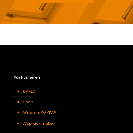
Gewicht
14,2 kg
Afmetingen doos
143 × 50 × 24 cm
Afmeting dakraam
78 x 140 cm – M8A
Soort dakbedekking
Dakpannen
Particulieren
DAKEA
Shop
Waarom DAKEA?
Afspraak maken