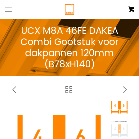
UCX M8A 46FE DAKEA
Combi Gootstuk voor
dakpannen 120mm
(B78xH140)