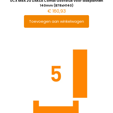
UCX M8A 2G DAKEA Combi Gootstuk voor dakpannen
140mm (B78xH140)
€
160,93
Toevoegen aan winkelwagen