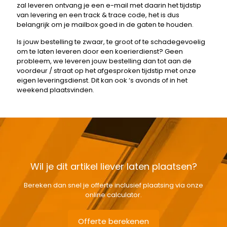
zal leveren ontvang je een e-mail met daarin het tijdstip
van levering en een track & trace code, het is dus
belangrijk om je mailbox goed in de gaten te houden.
Is jouw bestelling te zwaar, te groot of te schadegevoelig
om te laten leveren door een koerierdienst? Geen
probleem, we leveren jouw bestelling dan tot aan de
voordeur / straat op het afgesproken tijdstip met onze
eigen leveringsdienst. Dit kan ook ‘s avonds of in het
weekend plaatsvinden.
Wil je dit artikel liever laten plaatsen?
Bereken dan snel je offerte inclusief plaatsing via onze
online calculator.
Offerte berekenen