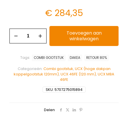
€
284,35
Toevoegen aan
winkelwagen
Tags:
COMBI GOOTSTUK
DAKEA
RETOUR 80%
Categorieën:
Combi gootstuk
,
UCX (hoge dakpan
koppelgootstuk 120mm)
,
UCX 46FE (120 mm)
,
UCX M8A
46FE
SKU:
5707275015894
Delen