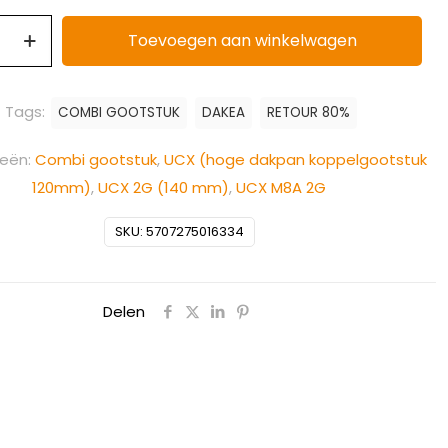
Toevoegen aan winkelwagen
Tags:
COMBI GOOTSTUK
DAKEA
RETOUR 80%
ieën:
Combi gootstuk
,
UCX (hoge dakpan koppelgootstuk
120mm)
,
UCX 2G (140 mm)
,
UCX M8A 2G
SKU:
5707275016334
Delen