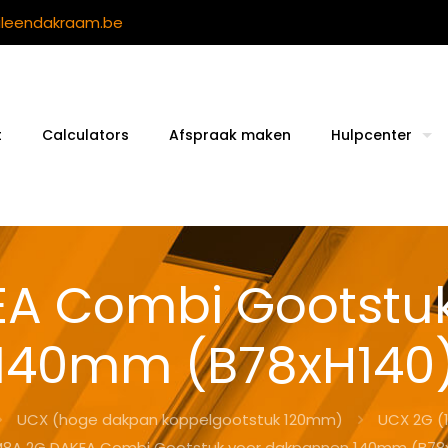
ileendakraam.be
t
Calculators
Afspraak maken
Hulpcenter
A Combi Gootstu
140mm (B78xH140
UCX (hoge dakpan koppelgootstuk 120mm)
UCX 2G (
8A 2G DAKEA Combi Gootstuk voor dakpannen 140mm (B78