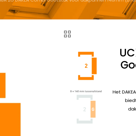
UC
Go
Het DAKEA
bied
dak