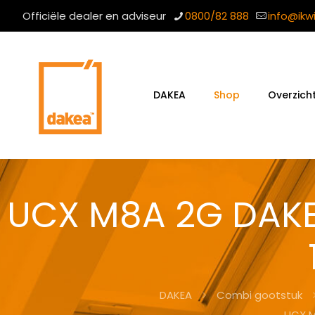
Officiële dealer en adviseur
0800/82 888
info@ikw
DAKEA
Shop
Overzich
UCX M8A 2G DAKE
DAKEA
Combi gootstuk
UCX M