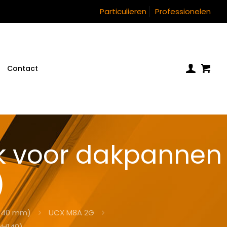
Particulieren
Professionelen
Contact
k voor dakpannen
)
140 mm)
UCX M8A 2G
xH140)