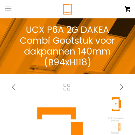
UCX P6A 2G DAKEA
Combi Gootstuk voor
dakpannen 140mm
(B94xH118)