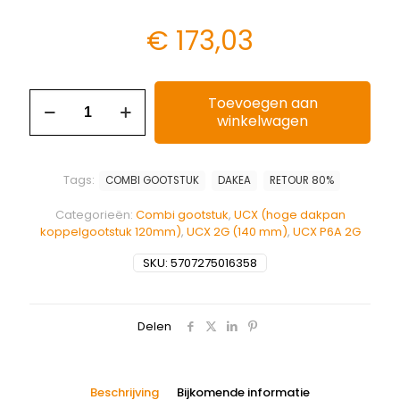
€
173,03
Toevoegen aan
winkelwagen
Tags:
COMBI GOOTSTUK
DAKEA
RETOUR 80%
Categorieën:
Combi gootstuk
,
UCX (hoge dakpan
koppelgootstuk 120mm)
,
UCX 2G (140 mm)
,
UCX P6A 2G
SKU:
5707275016358
Delen
Beschrijving
Bijkomende informatie