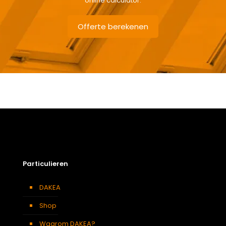
online calculator.
Offerte berekenen
Gewicht
7,5 kg
Afmetingen doos
143 × 50 × 12 cm
Afmeting dakraam
94 x 118 cm – P6A
Soort dakbedekking
Dakpannen
Particulieren
DAKEA
Shop
Waarom DAKEA?