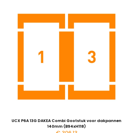
UCX P6A 13G DAKEA Combi Gootstuk voor dakpannen
140mm (B94xH118)
€
306,13