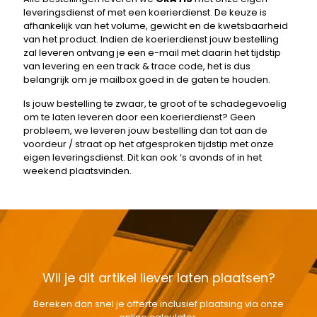
leveringsdienst of met een koerierdienst. De keuze is
afhankelijk van het volume, gewicht en de kwetsbaarheid
van het product. Indien de koerierdienst jouw bestelling
zal leveren ontvang je een e-mail met daarin het tijdstip
van levering en een track & trace code, het is dus
belangrijk om je mailbox goed in de gaten te houden.
Is jouw bestelling te zwaar, te groot of te schadegevoelig
om te laten leveren door een koerierdienst? Geen
probleem, we leveren jouw bestelling dan tot aan de
voordeur / straat op het afgesproken tijdstip met onze
eigen leveringsdienst. Dit kan ook ‘s avonds of in het
weekend plaatsvinden.
Wil je dit artikel liever laten plaatsen?
Bereken dan snel je offerte inclusief plaatsing via onze