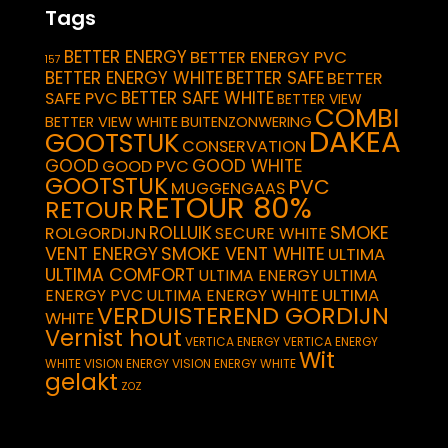
Tags
BETTER ENERGY
BETTER ENERGY PVC
157
BETTER ENERGY WHITE
BETTER SAFE
BETTER
BETTER SAFE WHITE
SAFE PVC
BETTER VIEW
COMBI
BETTER VIEW WHITE
BUITENZONWERING
DAKEA
GOOTSTUK
CONSERVATION
GOOD
GOOD WHITE
GOOD PVC
GOOTSTUK
PVC
MUGGENGAAS
RETOUR 80%
RETOUR
SMOKE
ROLLUIK
ROLGORDIJN
SECURE WHITE
VENT ENERGY
SMOKE VENT WHITE
ULTIMA
ULTIMA COMFORT
ULTIMA ENERGY
ULTIMA
ULTIMA
ENERGY PVC
ULTIMA ENERGY WHITE
VERDUISTEREND GORDIJN
WHITE
Vernist hout
VERTICA ENERGY
VERTICA ENERGY
Wit
WHITE
VISION ENERGY
VISION ENERGY WHITE
gelakt
ZOZ