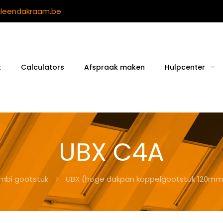
ileendakraam.be
t
Calculators
Afspraak maken
Hulpcenter
UBX C4A
mbi gootstuk
UBX (hoge dakpan koppelgootstuk 120mm