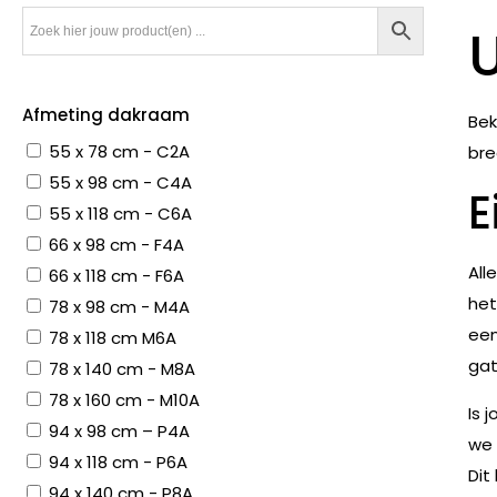
Afmeting dakraam
Bek
55 x 78 cm - C2A
bre
55 x 98 cm - C4A
E
55 x 118 cm - C6A
66 x 98 cm - F4A
All
66 x 118 cm - F6A
het
78 x 98 cm - M4A
een
78 x 118 cm M6A
gat
78 x 140 cm - M8A
78 x 160 cm - M10A
Is 
94 x 98 cm – P4A
we 
94 x 118 cm - P6A
Dit
94 x 140 cm - P8A