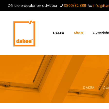
Officiële dealer en adviseur
0800/82 888
info@ikw
DAKEA
Shop
Overzich
DAKEA
Co