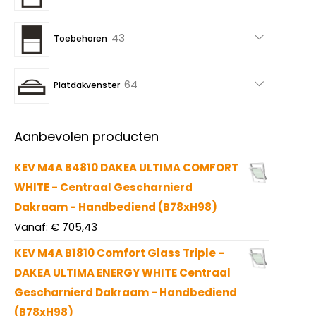
producten
43
43
Toebehoren
producten
64
64
Platdakvenster
producten
Aanbevolen producten
KEV M4A B4810 DAKEA ULTIMA COMFORT
WHITE - Centraal Gescharnierd
Dakraam - Handbediend (B78xH98)
Vanaf:
€
705,43
KEV M4A B1810 Comfort Glass Triple -
DAKEA ULTIMA ENERGY WHITE Centraal
Gescharnierd Dakraam - Handbediend
(B78xH98)