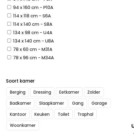
94 x 160 cm - P10A
114 x 118 cm - S6A
114 x 140 cm - S8A
134 x 98 cm - U4A
134 x 140 cm - U8A
78 x 60 cm - M31A
78 x 96 cm - M34A
Soort kamer
Berging
Dressing
Eetkamer
Zolder
Badkamer
Slaapkamer
Gang
Garage
Kantoor
Keuken
Toilet
Traphal
Woonkamer