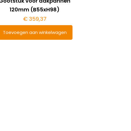
Gootstuk voor dakpannen
120mm (B55xH98)
€
359,37
Toevoegen aan winkelwagen