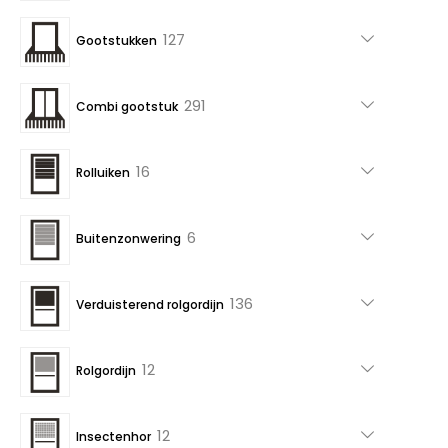
producten
127
127
Gootstukken
producten
291
291
Combi gootstuk
producten
16
16
Rolluiken
producten
6
6
Buitenzonwering
producten
136
136
Verduisterend rolgordijn
producten
12
12
Rolgordijn
producten
12
12
Insectenhor