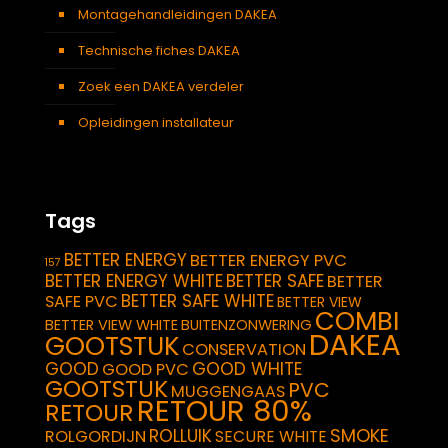
Montagehandleidingen DAKEA
Technische fiches DAKEA
Zoek een DAKEA verdeler
Opleidingen installateur
Tags
BETTER ENERGY
BETTER ENERGY PVC
157
BETTER ENERGY WHITE
BETTER SAFE
BETTER
BETTER SAFE WHITE
SAFE PVC
BETTER VIEW
COMBI
BETTER VIEW WHITE
BUITENZONWERING
DAKEA
GOOTSTUK
CONSERVATION
GOOD
GOOD WHITE
GOOD PVC
GOOTSTUK
PVC
MUGGENGAAS
RETOUR 80%
RETOUR
SMOKE
ROLLUIK
ROLGORDIJN
SECURE WHITE