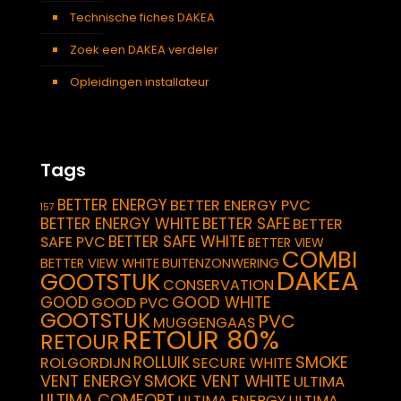
Technische fiches DAKEA
Zoek een DAKEA verdeler
Opleidingen installateur
Tags
BETTER ENERGY
BETTER ENERGY PVC
157
BETTER ENERGY WHITE
BETTER SAFE
BETTER
BETTER SAFE WHITE
SAFE PVC
BETTER VIEW
COMBI
BETTER VIEW WHITE
BUITENZONWERING
DAKEA
GOOTSTUK
CONSERVATION
GOOD
GOOD WHITE
GOOD PVC
GOOTSTUK
PVC
MUGGENGAAS
RETOUR 80%
RETOUR
SMOKE
ROLLUIK
ROLGORDIJN
SECURE WHITE
VENT ENERGY
SMOKE VENT WHITE
ULTIMA
ULTIMA COMFORT
ULTIMA ENERGY
ULTIMA