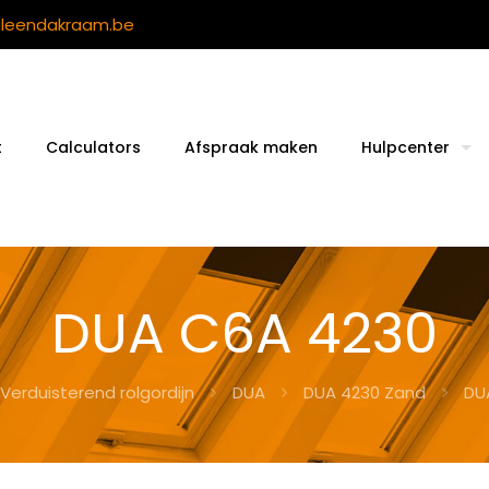
ileendakraam.be
t
Calculators
Afspraak maken
Hulpcenter
DUA C6A 4230
Verduisterend rolgordijn
DUA
DUA 4230 Zand
DU