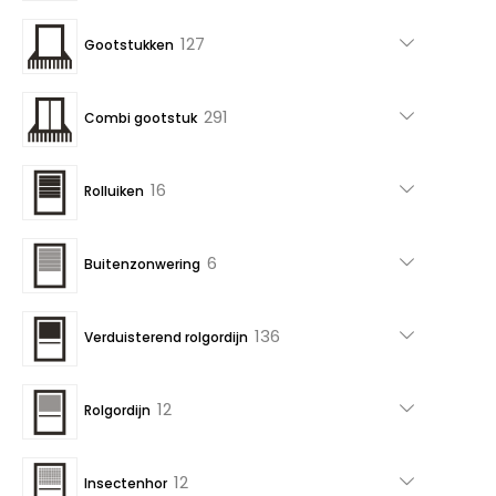
producten
127
127
Gootstukken
producten
291
291
Combi gootstuk
producten
16
16
Rolluiken
producten
6
6
Buitenzonwering
producten
136
136
Verduisterend rolgordijn
producten
12
12
Rolgordijn
producten
12
12
Insectenhor