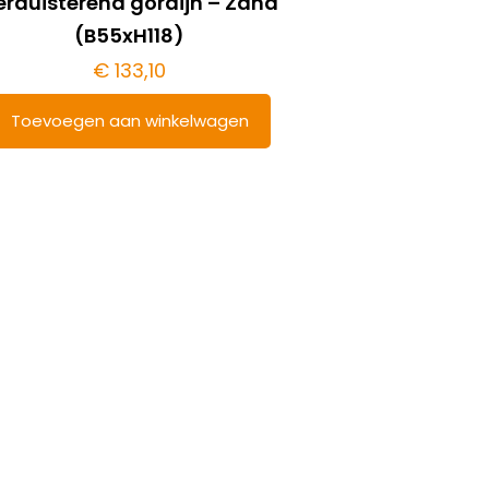
erduisterend gordijn – Zand
(B55xH118)
€
133,10
Toevoegen aan winkelwagen