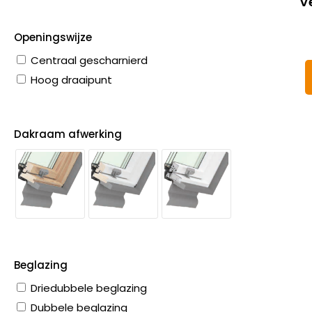
V
Openingswijze
Centraal gescharnierd
Hoog draaipunt
Dakraam afwerking
Beglazing
Driedubbele beglazing
Dubbele beglazing