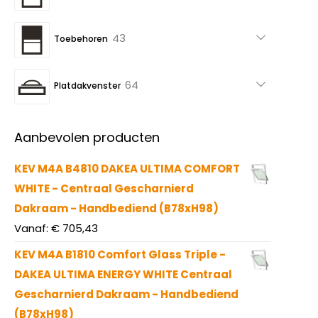
producten
43
43
Toebehoren
producten
64
64
Platdakvenster
producten
Aanbevolen producten
KEV M4A B4810 DAKEA ULTIMA COMFORT
WHITE - Centraal Gescharnierd
Dakraam - Handbediend (B78xH98)
Vanaf:
€
705,43
KEV M4A B1810 Comfort Glass Triple -
DAKEA ULTIMA ENERGY WHITE Centraal
Gescharnierd Dakraam - Handbediend
(B78xH98)