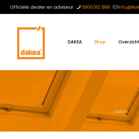
Officiële dealer en adviseur
0800/82 888
info@ikw
DAKEA
Shop
Overzich
DAKEA