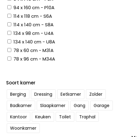
94 x 160 cm - P10A
114 x 118 cm - S6A
114 x 140 cm - S8A
134 x 98 cm - U4A
134 x 140 cm - U8A
78 x 60 cm - M31A
78 x 96 cm - M34A
Soort kamer
Berging
Dressing
Eetkamer
Zolder
Badkamer
Slaapkamer
Gang
Garage
Kantoor
Keuken
Toilet
Traphal
Woonkamer