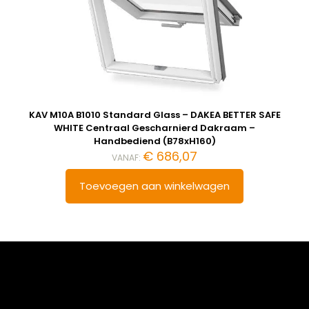
KAV M10A B1010 Standard Glass – DAKEA BETTER SAFE
WHITE Centraal Gescharnierd Dakraam –
Handbediend (B78xH160)
€
686,07
VANAF:
Toevoegen aan winkelwagen