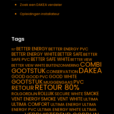
Zoek een DAKEA verdeler
Opleidingen installateur
Tags
BETTER ENERGY
BETTER ENERGY PVC
157
BETTER ENERGY WHITE
BETTER SAFE
BETTER
BETTER SAFE WHITE
SAFE PVC
BETTER VIEW
COMBI
BETTER VIEW WHITE
BUITENZONWERING
DAKEA
GOOTSTUK
CONSERVATION
GOOD
GOOD WHITE
GOOD PVC
GOOTSTUK
PVC
MUGGENGAAS
RETOUR 80%
RETOUR
SMOKE
ROLLUIK
ROLGORDIJN
SECURE WHITE
VENT ENERGY
SMOKE VENT WHITE
ULTIMA
ULTIMA COMFORT
ULTIMA ENERGY
ULTIMA
ULTIMA
ENERGY PVC
ULTIMA ENERGY WHITE