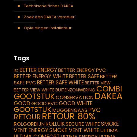
Technische fiches DAKEA
Zoek een DAKEA verdeler
Opleidingen installateur
Tags
BETTER ENERGY
BETTER ENERGY PVC
157
BETTER ENERGY WHITE
BETTER SAFE
BETTER
BETTER SAFE WHITE
SAFE PVC
BETTER VIEW
COMBI
BETTER VIEW WHITE
BUITENZONWERING
DAKEA
GOOTSTUK
CONSERVATION
GOOD
GOOD WHITE
GOOD PVC
GOOTSTUK
PVC
MUGGENGAAS
RETOUR 80%
RETOUR
SMOKE
ROLLUIK
ROLGORDIJN
SECURE WHITE
VENT ENERGY
SMOKE VENT WHITE
ULTIMA
ULTIMA COMFORT
ULTIMA ENERGY
ULTIMA