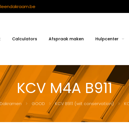
ileendakraam.be
t
Calculators
Afspraak maken
Hulpcenter
KCV M4A B911
Dakramen
GOOD
KCV B911 (wit conservation)
KC