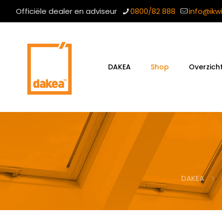
Officiële dealer en adviseur
0800/82 888
info@ikw
DAKEA
Shop
Overzich
DAKEA