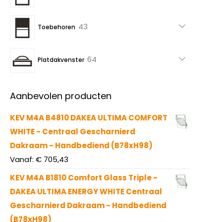
producten
43
43
Toebehoren
producten
64
64
Platdakvenster
producten
Aanbevolen producten
KEV M4A B4810 DAKEA ULTIMA COMFORT
WHITE - Centraal Gescharnierd
Dakraam - Handbediend (B78xH98)
Vanaf:
€
705,43
KEV M4A B1810 Comfort Glass Triple -
DAKEA ULTIMA ENERGY WHITE Centraal
Gescharnierd Dakraam - Handbediend
(B78xH98)