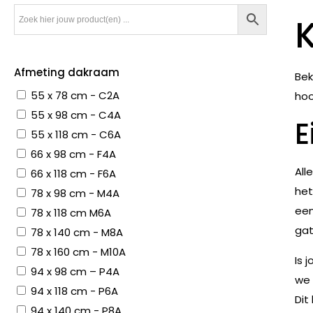
Afmeting dakraam
Bek
55 x 78 cm - C2A
hoo
55 x 98 cm - C4A
E
55 x 118 cm - C6A
66 x 98 cm - F4A
All
66 x 118 cm - F6A
het
78 x 98 cm - M4A
een
78 x 118 cm M6A
gat
78 x 140 cm - M8A
78 x 160 cm - M10A
Is 
94 x 98 cm – P4A
we 
94 x 118 cm - P6A
Dit
94 x 140 cm - P8A