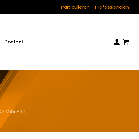
Particulieren
Professionelen
Contact
V M4A B911