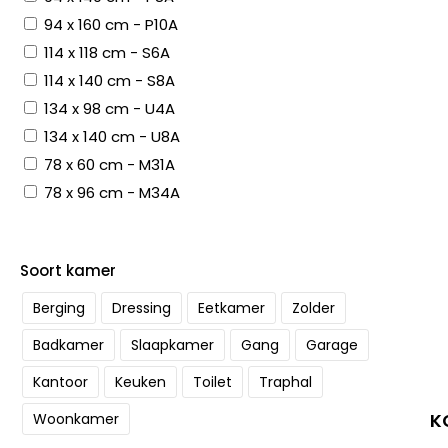
94 x 160 cm - P10A
114 x 118 cm - S6A
114 x 140 cm - S8A
134 x 98 cm - U4A
134 x 140 cm - U8A
78 x 60 cm - M31A
78 x 96 cm - M34A
Soort kamer
Berging
Dressing
Eetkamer
Zolder
Badkamer
Slaapkamer
Gang
Garage
Kantoor
Keuken
Toilet
Traphal
K
Woonkamer