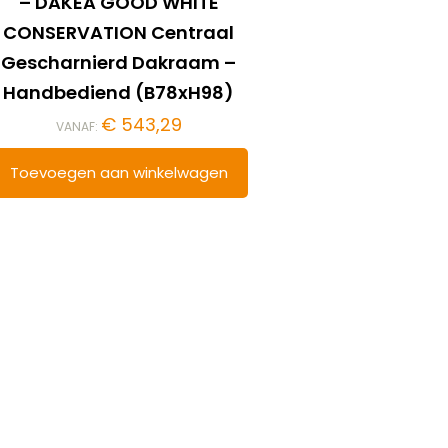
– DAKEA GOOD WHITE
CONSERVATION Centraal
Gescharnierd Dakraam –
Handbediend (B78xH98)
€
543,29
VANAF:
Toevoegen aan winkelwagen