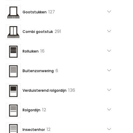
producten
127
127
Gootstukken
producten
291
291
Combi gootstuk
producten
16
16
Rolluiken
producten
6
6
Buitenzonwering
producten
136
136
Verduisterend rolgordijn
producten
12
12
Rolgordijn
producten
12
12
Insectenhor