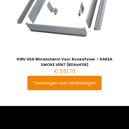
KWU S6A Windscherm Voor Rookafvoer – DAKEA
SMOKE VENT (B114xH118)
€
551,76
Toevoegen aan winkelwagen