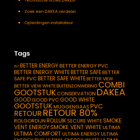
Technische fiches DAKEA
Zoek een DAKEA verdeler
Opleidingen installateur
Tags
BETTER ENERGY
BETTER ENERGY PVC
157
BETTER ENERGY WHITE
BETTER SAFE
BETTER
BETTER SAFE WHITE
SAFE PVC
BETTER VIEW
COMBI
BETTER VIEW WHITE
BUITENZONWERING
DAKEA
GOOTSTUK
CONSERVATION
GOOD
GOOD WHITE
GOOD PVC
GOOTSTUK
PVC
MUGGENGAAS
RETOUR 80%
RETOUR
SMOKE
ROLLUIK
ROLGORDIJN
SECURE WHITE
VENT ENERGY
SMOKE VENT WHITE
ULTIMA
ULTIMA COMFORT
ULTIMA ENERGY
ULTIMA