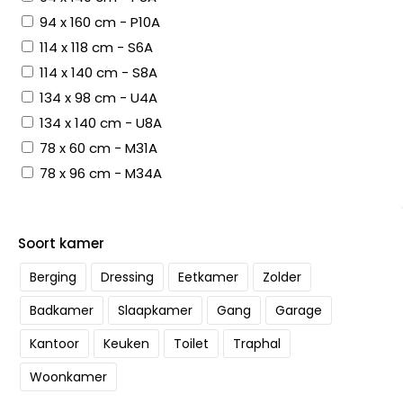
94 x 160 cm - P10A
114 x 118 cm - S6A
114 x 140 cm - S8A
134 x 98 cm - U4A
134 x 140 cm - U8A
78 x 60 cm - M31A
78 x 96 cm - M34A
Soort kamer
Berging
Dressing
Eetkamer
Zolder
Badkamer
Slaapkamer
Gang
Garage
Kantoor
Keuken
Toilet
Traphal
Woonkamer