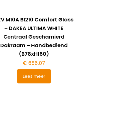
EV M10A B1210 Comfort Glass
– DAKEA ULTIMA WHITE
Centraal Gescharnierd
Dakraam – Handbediend
(B78xH160)
€
686,07
Lees meer