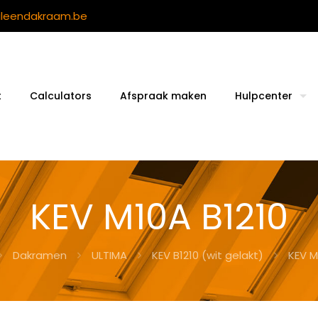
ileendakraam.be
t
Calculators
Afspraak maken
Hulpcenter
KEV M10A B1210
Dakramen
ULTIMA
KEV B1210 (wit gelakt)
KEV M