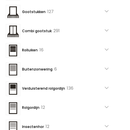
producten
127
127
Gootstukken
producten
291
291
Combi gootstuk
producten
16
16
Rolluiken
producten
6
6
Buitenzonwering
producten
136
136
Verduisterend rolgordijn
producten
12
12
Rolgordijn
producten
12
12
Insectenhor