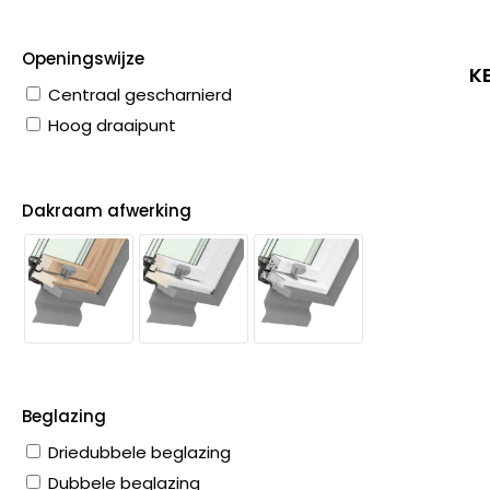
Openingswijze
K
Centraal gescharnierd
Hoog draaipunt
Dakraam afwerking
Beglazing
Driedubbele beglazing
Dubbele beglazing