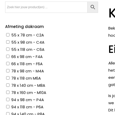
Afmeting dakraam
Bek
55 x 78 cm - C2A
hoo
55 x 98 cm - C4A
E
55 x 118 cm - C6A
66 x 98 cm - F4A
All
66 x 118 cm - F6A
het
78 x 98 cm - M4A
een
78 x 118 cm M6A
gat
78 x 140 cm - M8A
78 x 160 cm - M10A
Is 
94 x 98 cm – P4A
we 
94 x 118 cm - P6A
Dit
94 x 140 cm - P8A