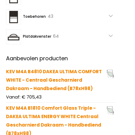
producten
43
43
Toebehoren
producten
64
64
Platdakvenster
producten
Aanbevolen producten
KEV M4A B4810 DAKEA ULTIMA COMFORT
WHITE - Centraal Gescharnierd
Dakraam - Handbediend (B78xH98)
Vanaf:
€
705,43
KEV M4A B1810 Comfort Glass Triple -
DAKEA ULTIMA ENERGY WHITE Centraal
Gescharnierd Dakraam - Handbediend
(B78xH98)