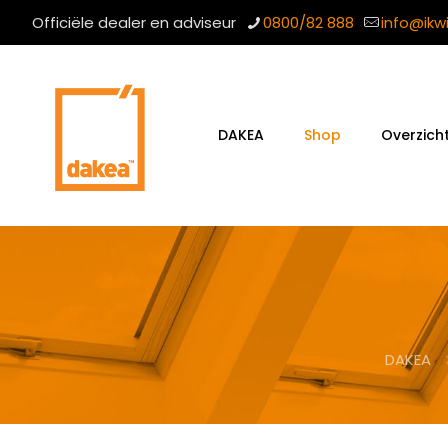
Officiële dealer en adviseur
0800/82 888
info@ikw
DAKEA
Shop
Overzich
DAKEA