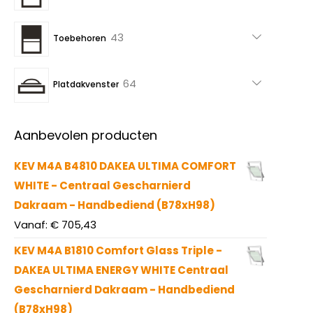
producten
43
43
Toebehoren
producten
64
64
Platdakvenster
producten
Aanbevolen producten
KEV M4A B4810 DAKEA ULTIMA COMFORT
WHITE - Centraal Gescharnierd
Dakraam - Handbediend (B78xH98)
Vanaf:
€
705,43
KEV M4A B1810 Comfort Glass Triple -
DAKEA ULTIMA ENERGY WHITE Centraal
Gescharnierd Dakraam - Handbediend
(B78xH98)