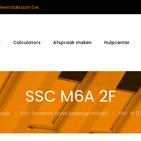
ileendakraam.be
t
Calculators
Afspraak maken
Hulpcenter
SSC M6A 2F
stuk
SSC (staande naad koppelgootstuk)
SSC 2F (