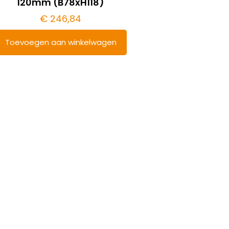
120mm (B78xH118)
€
246,84
Toevoegen aan winkelwagen