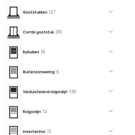
producten
127
127
Gootstukken
producten
291
291
Combi gootstuk
producten
16
16
Rolluiken
producten
6
6
Buitenzonwering
producten
136
136
Verduisterend rolgordijn
producten
12
12
Rolgordijn
producten
12
12
Insectenhor