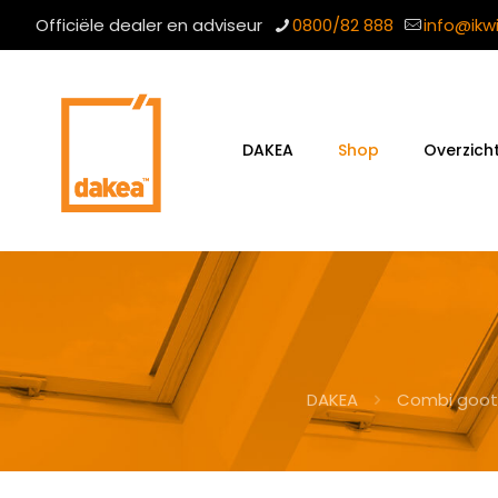
Officiële dealer en adviseur
0800/82 888
info@ikw
DAKEA
Shop
Overzich
DAKEA
Combi goot