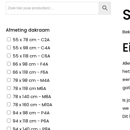
Afmeting dakraam
Bek
55 x 78 cm - C2A
E
55 x 98 cm - C4A
55 x 118 cm - C6A
All
66 x 98 cm - F4A
het
66 x 118 cm - F6A
een
78 x 98 cm - M4A
gat
78 x 118 cm M6A
78 x 140 cm - M8A
Is 
78 x 160 cm - M10A
we 
94 x 98 cm – P4A
Dit
94 x 118 cm - P6A
94 x 140 cm - P8A