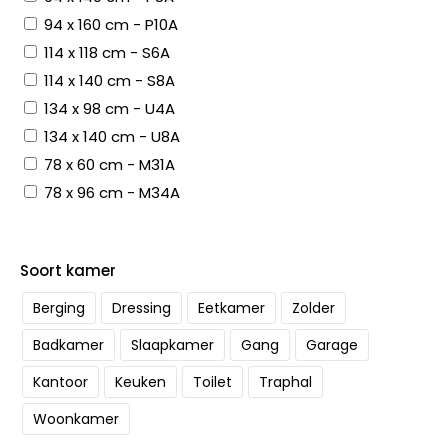
94 x 160 cm - P10A
114 x 118 cm - S6A
114 x 140 cm - S8A
134 x 98 cm - U4A
134 x 140 cm - U8A
78 x 60 cm - M31A
78 x 96 cm - M34A
Soort kamer
Berging
Dressing
Eetkamer
Zolder
Badkamer
Slaapkamer
Gang
Garage
Kantoor
Keuken
Toilet
Traphal
Woonkamer