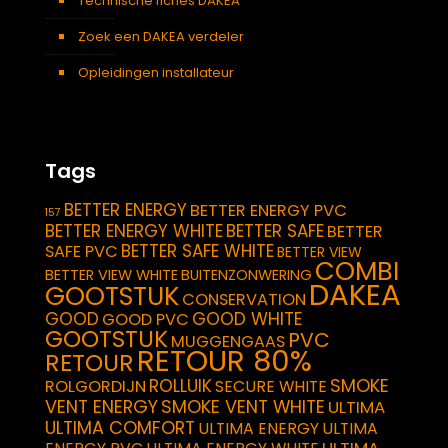
Technische fiches DAKEA
Zoek een DAKEA verdeler
Opleidingen installateur
Tags
BETTER ENERGY
BETTER ENERGY PVC
157
BETTER ENERGY WHITE
BETTER SAFE
BETTER
BETTER SAFE WHITE
SAFE PVC
BETTER VIEW
COMBI
BETTER VIEW WHITE
BUITENZONWERING
DAKEA
GOOTSTUK
CONSERVATION
GOOD
GOOD WHITE
GOOD PVC
GOOTSTUK
PVC
MUGGENGAAS
RETOUR 80%
RETOUR
SMOKE
ROLLUIK
ROLGORDIJN
SECURE WHITE
VENT ENERGY
SMOKE VENT WHITE
ULTIMA
ULTIMA COMFORT
ULTIMA ENERGY
ULTIMA