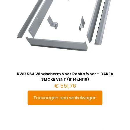
KWU S6A Windscherm Voor Rookafvoer – DAKEA
SMOKE VENT (B114xH118)
€
551,76
Toevoegen aan winkelwagen