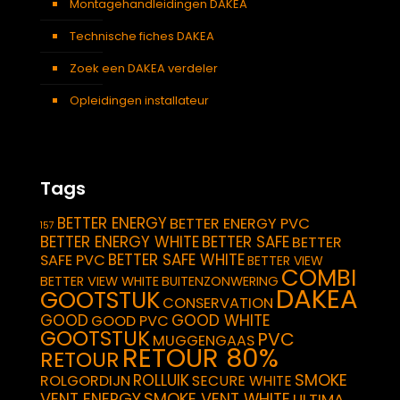
Montagehandleidingen DAKEA
Technische fiches DAKEA
Zoek een DAKEA verdeler
Opleidingen installateur
Tags
BETTER ENERGY
BETTER ENERGY PVC
157
BETTER ENERGY WHITE
BETTER SAFE
BETTER
BETTER SAFE WHITE
SAFE PVC
BETTER VIEW
COMBI
BETTER VIEW WHITE
BUITENZONWERING
DAKEA
GOOTSTUK
CONSERVATION
GOOD
GOOD WHITE
GOOD PVC
GOOTSTUK
PVC
MUGGENGAAS
RETOUR 80%
RETOUR
SMOKE
ROLLUIK
ROLGORDIJN
SECURE WHITE
VENT ENERGY
SMOKE VENT WHITE
ULTIMA