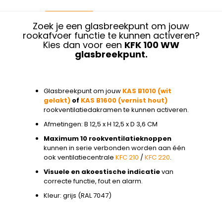
Zoek je een glasbreekpunt om jouw
rookafvoer functie te kunnen activeren?
Kies dan voor een
KFK 100 WW
glasbreekpunt.
Glasbreekpunt om jouw
KAS B1010 (wit
gelakt)
of
KAS B1600 (vernist hout)
rookventilatiedakramen te kunnen activeren.
Afmetingen: B 12,5 x H 12,5 x D 3,6 CM
Maximum
10 rookventilatieknoppen
kunnen in serie verbonden worden aan één
ook ventilatiecentrale
KFC 210
/
KFC 220
.
Visuele en akoestische indicatie
van
correcte functie, fout en alarm.
Kleur: grijs (RAL 7047)