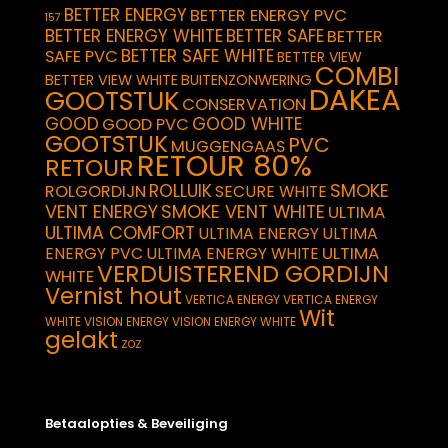
BETTER ENERGY
BETTER ENERGY PVC
157
BETTER ENERGY WHITE
BETTER SAFE
BETTER
BETTER SAFE WHITE
SAFE PVC
BETTER VIEW
COMBI
BETTER VIEW WHITE
BUITENZONWERING
DAKEA
GOOTSTUK
CONSERVATION
GOOD
GOOD WHITE
GOOD PVC
GOOTSTUK
PVC
MUGGENGAAS
RETOUR 80%
RETOUR
SMOKE
ROLLUIK
ROLGORDIJN
SECURE WHITE
VENT ENERGY
SMOKE VENT WHITE
ULTIMA
ULTIMA COMFORT
ULTIMA ENERGY
ULTIMA
ULTIMA
ENERGY PVC
ULTIMA ENERGY WHITE
VERDUISTEREND GORDIJN
WHITE
Vernist hout
VERTICA ENERGY
VERTICA ENERGY
Wit
WHITE
VISION ENERGY
VISION ENERGY WHITE
gelakt
ZOZ
Betaalopties & Beveiliging