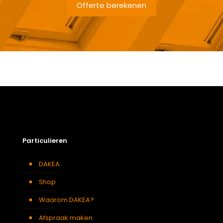
Offerte berekenen
Gewicht
0,30 kg
Afmetingen doos
18,2 × 15,7 × 7,4 cm
Berging
,
Dressing
,
Eetkamer
,
Zolder
,
Badkamer
,
Soort kamer
Slaapkamer
,
Gang
,
Garage
,
Kantoor
,
Keuken
,
Traphal
,
Woonkamer
Particulieren
DAKEA
Shop
Waarom DAKEA?
Afspraak maken