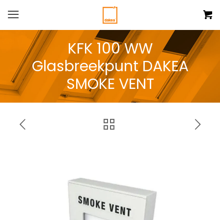
KFK 100 WW
Glasbreekpunt DAKEA
SMOKE VENT