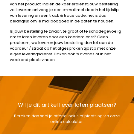
van het product. Indien de koerierdienst jouw bestelling
zal leveren ontvang je een e-mail met daarin het tijdstip
van levering en een track & trace code, het is dus
belangrijk om je mailbox goed in de gaten te houden.
Is jouw bestelling te zwaar, te groot of te schadegevoelig
om te laten leveren door een koerierdienst? Geen
probleem, we leveren jouw bestelling dan tot aan de
voordeur / straat op het afgesproken tijdstip met onze
eigen leveringsdienst. Dit kan ook ‘s avonds of in het
weekend plaatsvinden.
Wil je dit artikel liever laten plaatsen?
Bereken dan snel je offerte inclusief plaatsing via onze
online calculator.