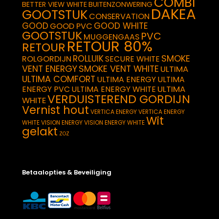
COMBI
BETTER VIEW WHITE
BUITENZONWERING
DAKEA
GOOTSTUK
CONSERVATION
GOOD
GOOD WHITE
GOOD PVC
GOOTSTUK
PVC
MUGGENGAAS
RETOUR 80%
RETOUR
SMOKE
ROLLUIK
ROLGORDIJN
SECURE WHITE
VENT ENERGY
SMOKE VENT WHITE
ULTIMA
ULTIMA COMFORT
ULTIMA ENERGY
ULTIMA
ULTIMA
ENERGY PVC
ULTIMA ENERGY WHITE
VERDUISTEREND GORDIJN
WHITE
Vernist hout
VERTICA ENERGY
VERTICA ENERGY
Wit
WHITE
VISION ENERGY
VISION ENERGY WHITE
gelakt
ZOZ
Betaalopties & Beveiliging