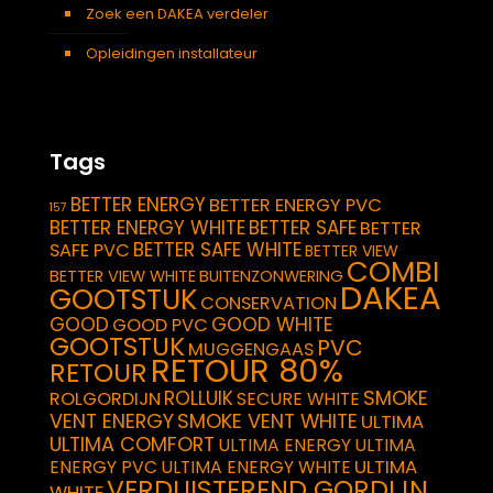
Zoek een DAKEA verdeler
Opleidingen installateur
Tags
BETTER ENERGY
BETTER ENERGY PVC
157
BETTER ENERGY WHITE
BETTER SAFE
BETTER
BETTER SAFE WHITE
SAFE PVC
BETTER VIEW
COMBI
BETTER VIEW WHITE
BUITENZONWERING
DAKEA
GOOTSTUK
CONSERVATION
GOOD
GOOD WHITE
GOOD PVC
GOOTSTUK
PVC
MUGGENGAAS
RETOUR 80%
RETOUR
SMOKE
ROLLUIK
ROLGORDIJN
SECURE WHITE
VENT ENERGY
SMOKE VENT WHITE
ULTIMA
ULTIMA COMFORT
ULTIMA ENERGY
ULTIMA
ULTIMA
ENERGY PVC
ULTIMA ENERGY WHITE
VERDUISTEREND GORDIJN
WHITE