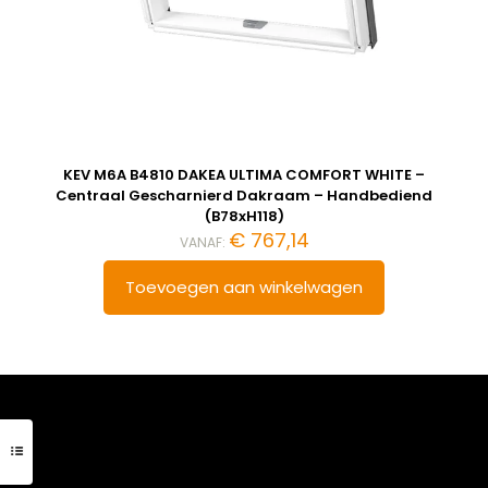
KEV M6A B4810 DAKEA ULTIMA COMFORT WHITE –
Centraal Gescharnierd Dakraam – Handbediend
(B78xH118)
€
767,14
VANAF:
Toevoegen aan winkelwagen