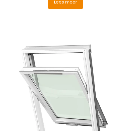
was:
is:
Lees meer
€ 778,03.
€ 739,13.