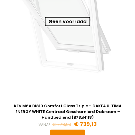
Geen voorraad
KEV M6A B1810 Comfort Glass Triple – DAKEA ULTIMA
ENERGY WHITE Centraal Gescharnierd Dakraam –
Handbediend (B78xH118)
Oorspronkelijke
Huidige
€
739,13
€
778,03
VANAF:
prijs
prijs