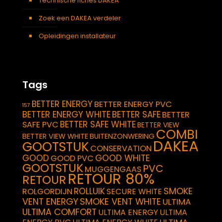
Technische fiches DAKEA
Zoek een DAKEA verdeler
Opleidingen installateur
Tags
BETTER ENERGY
BETTER ENERGY PVC
157
BETTER ENERGY WHITE
BETTER SAFE
BETTER
BETTER SAFE WHITE
SAFE PVC
BETTER VIEW
COMBI
BETTER VIEW WHITE
BUITENZONWERING
DAKEA
GOOTSTUK
CONSERVATION
GOOD
GOOD WHITE
GOOD PVC
GOOTSTUK
PVC
MUGGENGAAS
RETOUR 80%
RETOUR
SMOKE
ROLLUIK
ROLGORDIJN
SECURE WHITE
VENT ENERGY
SMOKE VENT WHITE
ULTIMA
ULTIMA COMFORT
ULTIMA ENERGY
ULTIMA