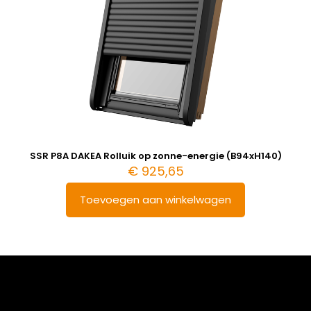
SSR P8A DAKEA Rolluik op zonne-energie (B94xH140)
€
925,65
Toevoegen aan winkelwagen