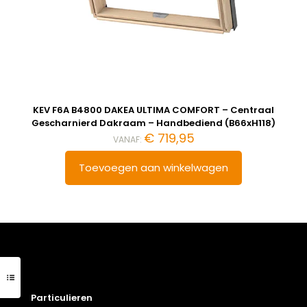
KEV F6A B4800 DAKEA ULTIMA COMFORT – Centraal
Gescharnierd Dakraam – Handbediend (B66xH118)
€
719,95
VANAF:
Toevoegen aan winkelwagen
Particulieren