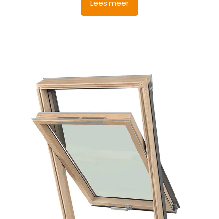
was:
is:
Lees meer
€ 694,54.
€ 659,81.