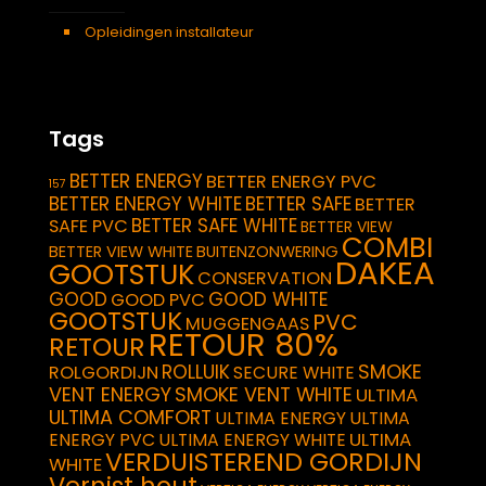
Opleidingen installateur
Tags
BETTER ENERGY
BETTER ENERGY PVC
157
BETTER ENERGY WHITE
BETTER SAFE
BETTER
BETTER SAFE WHITE
SAFE PVC
BETTER VIEW
COMBI
BETTER VIEW WHITE
BUITENZONWERING
DAKEA
GOOTSTUK
CONSERVATION
GOOD
GOOD WHITE
GOOD PVC
GOOTSTUK
PVC
MUGGENGAAS
RETOUR 80%
RETOUR
SMOKE
ROLLUIK
ROLGORDIJN
SECURE WHITE
VENT ENERGY
SMOKE VENT WHITE
ULTIMA
ULTIMA COMFORT
ULTIMA ENERGY
ULTIMA
ULTIMA
ENERGY PVC
ULTIMA ENERGY WHITE
VERDUISTEREND GORDIJN
WHITE
Vernist hout