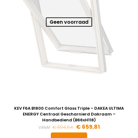
Geen voorraad
KEV F6A B1800 Comfort Glass Triple – DAKEA ULTIMA
ENERGY Centraal Gescharnierd Dakraam –
Handbediend (B66xH118)
Oorspronkelijke
Huidige
€
659,81
€
694,54
VANAF:
prijs
prijs