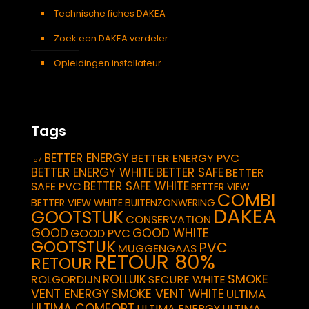
Technische fiches DAKEA
Zoek een DAKEA verdeler
Opleidingen installateur
Tags
BETTER ENERGY
BETTER ENERGY PVC
157
BETTER ENERGY WHITE
BETTER SAFE
BETTER
BETTER SAFE WHITE
SAFE PVC
BETTER VIEW
COMBI
BETTER VIEW WHITE
BUITENZONWERING
DAKEA
GOOTSTUK
CONSERVATION
GOOD
GOOD WHITE
GOOD PVC
GOOTSTUK
PVC
MUGGENGAAS
RETOUR 80%
RETOUR
SMOKE
ROLLUIK
ROLGORDIJN
SECURE WHITE
VENT ENERGY
SMOKE VENT WHITE
ULTIMA
ULTIMA COMFORT
ULTIMA ENERGY
ULTIMA