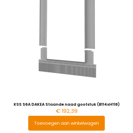
KSS S6A DAKEA Staande naad gootstuk (B114xH118)
€
192,39
Toevoegen aan winkelwagen