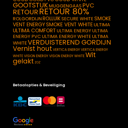
GOOTSTUK
PVC
MUGGENGAAS
RETOUR 80%
RETOUR
SMOKE
ROLLUIK
ROLGORDIJN
SECURE WHITE
VENT ENERGY
SMOKE VENT WHITE
ULTIMA
ULTIMA COMFORT
ULTIMA ENERGY
ULTIMA
ULTIMA
ENERGY PVC
ULTIMA ENERGY WHITE
VERDUISTEREND GORDIJN
WHITE
Vernist hout
VERTICA ENERGY
VERTICA ENERGY
Wit
WHITE
VISION ENERGY
VISION ENERGY WHITE
gelakt
ZOZ
Betaalopties & Beveiliging