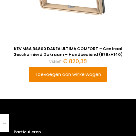
KEV M8A B4800 DAKEA ULTIMA COMFORT – Centraal
Gescharnierd Dakraam – Handbediend (B78xH140)
€
820,38
VANAF:
Toevoegen aan winkelwagen
Particulieren