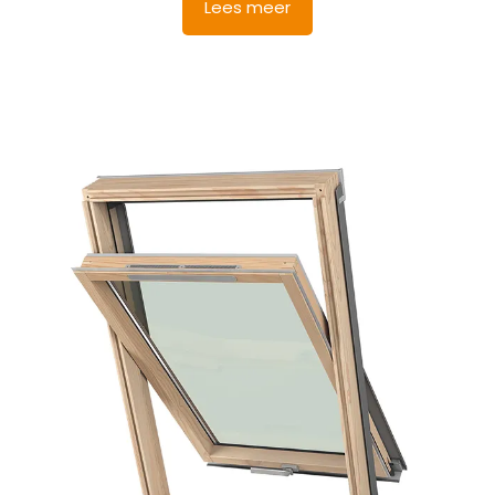
was:
is:
Lees meer
€ 813,12.
€ 772,46.