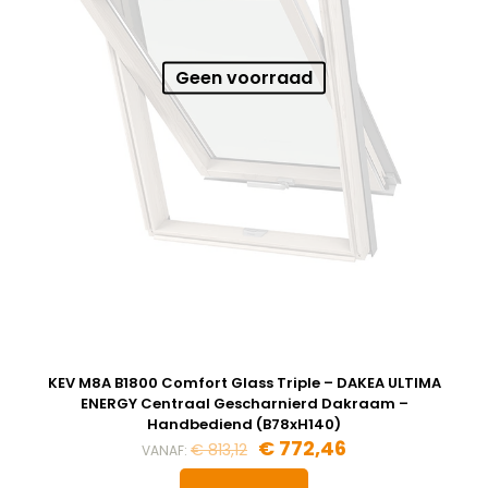
Geen voorraad
KEV M8A B1800 Comfort Glass Triple – DAKEA ULTIMA
ENERGY Centraal Gescharnierd Dakraam –
Handbediend (B78xH140)
Oorspronkelijke
Huidige
€
772,46
€
813,12
VANAF:
prijs
prijs