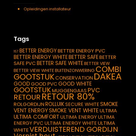
Opleidingen installateur
Tags
BETTER ENERGY
BETTER ENERGY PVC
157
BETTER ENERGY WHITE
BETTER SAFE
BETTER
BETTER SAFE WHITE
SAFE PVC
BETTER VIEW
COMBI
BETTER VIEW WHITE
BUITENZONWERING
DAKEA
GOOTSTUK
CONSERVATION
GOOD
GOOD WHITE
GOOD PVC
GOOTSTUK
PVC
MUGGENGAAS
RETOUR 80%
RETOUR
SMOKE
ROLLUIK
ROLGORDIJN
SECURE WHITE
VENT ENERGY
SMOKE VENT WHITE
ULTIMA
ULTIMA COMFORT
ULTIMA ENERGY
ULTIMA
ULTIMA
ENERGY PVC
ULTIMA ENERGY WHITE
VERDUISTEREND GORDIJN
WHITE
Vernist hout